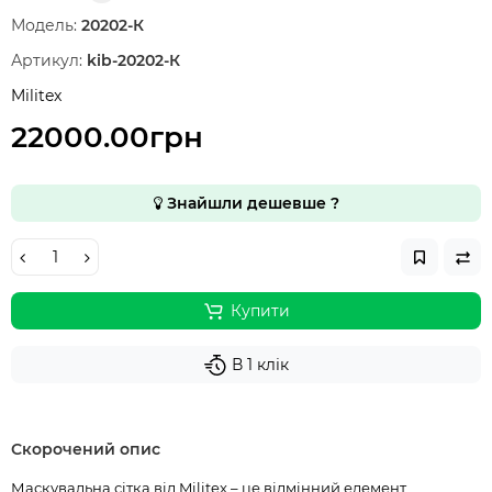
Модель:
20202-К
Артикул:
kib-20202-К
Militex
22000.00грн
Знайшли дешевше ?
Купити
В 1 клік
Скорочений опис
Маскувальна сітка від Militex – це відмінний елемент