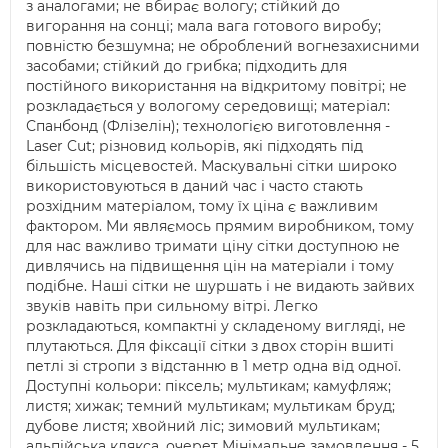
з аналогами; не вбирає вологу; стійкий до
вигорання на сонці; мала вага готового виробу;
повністю безшумна; не оброблений вогнезахисними
засобами; стійкий до грибка; підходить для
постійного використання на відкритому повітрі; не
розкладається у вологому середовищі; матеріал:
Спанбонд (Флізелін); технологією виготовлення -
Laser Cut; різновид кольорів, які підходять під
більшість місцевостей. Маскувальні сітки широко
використовуються в даний час і часто стають
розхідним матеріалом, тому їх ціна є важливим
фактором. Ми являємось прямим виробником, тому
для нас важливо тримати ціну сітки доступною не
дивлячись на підвищення цін на матеріали і тому
подібне. Наші сітки не шуршать і не видають зайвих
звуків навіть при сильному вітрі. Легко
розкладаються, компактні у складеному вигляді, не
плутаються. Для фіксації сітки з двох сторін вшиті
петлі зі стропи з відстанню в 1 метр одна від одної.
Доступні кольори: піксель; мультикам; камуфляж;
листя; хижак; темний мультикам; мультикам бруд;
дубове листя; хвойний ліс; зимовий мультикам;
альпійська клякса. очерет Мінімальне замовлення - 5