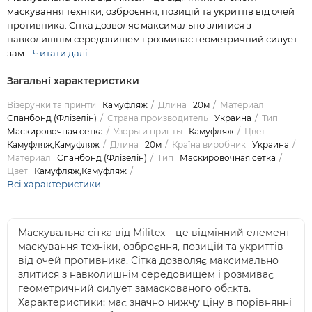
маскування техніки, озброєння, позицій та укриттів від очей
противника. Сітка дозволяє максимально злитися з
навколишнім середовищем і розмиває геометричний силует
зам...
Читати далі...
Загальні характеристики
Візерунки та принти
Камуфляж
Длина
20м
Материал
Спанбонд (Флізелін)
Страна производитель
Украина
Тип
Маскировочная сетка
Узоры и принты
Камуфляж
Цвет
Камуфляж,Камуфляж
Длина
20м
Країна виробник
Украина
Материал
Спанбонд (Флізелін)
Тип
Маскировочная сетка
Цвет
Камуфляж,Камуфляж
Всі характеристики
Маскувальна сітка від Militex – це відмінний елемент
маскування техніки, озброєння, позицій та укриттів
від очей противника. Сітка дозволяє максимально
злитися з навколишнім середовищем і розмиває
геометричний силует замаскованого обєкта.
Характеристики: має значно нижчу ціну в порівнянні