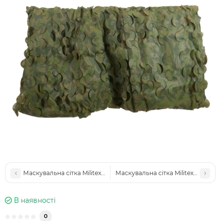
Маскувальна сітка Militex Камуфляж 10х20м (площа 200 кв.м.)
Маскувальна сітка Militex Камуфля
В наявності
0