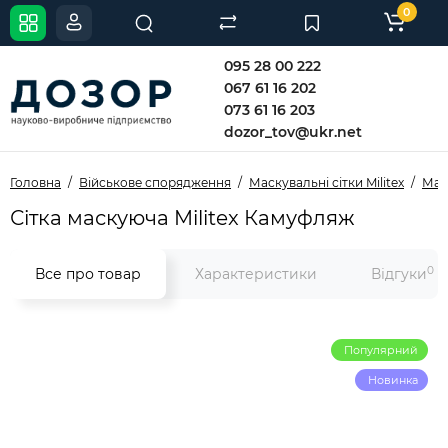
0
095 28 00 222
067 61 16 202
073 61 16 203
dozor_tov@ukr.net
Головна
Військове спорядження
Маскувальні сітки Militex
Маск
Сітка маскуюча Militex Камуфляж
0
Все про товар
Характеристики
Відгуки
Популярний
Новинка