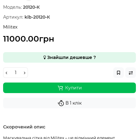
Модель:
20120-К
Артикул:
kib-20120-К
Militex
11000.00грн
Знайшли дешевше ?
Купити
В 1 клік
Скорочений опис
Маскувальна сітка від Militex – це відмінний елемент