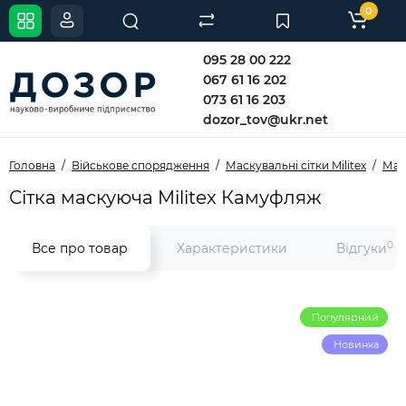
0
095 28 00 222
067 61 16 202
073 61 16 203
dozor_tov@ukr.net
Головна
Військове спорядження
Маскувальні сітки Militex
Маск
Сітка маскуюча Militex Камуфляж
0
Все про товар
Характеристики
Відгуки
Популярний
Новинка