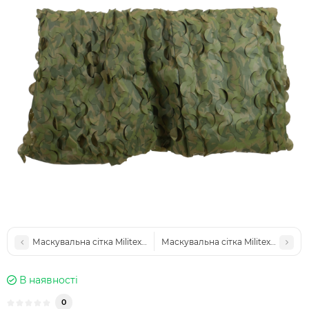
Маскувальна сітка Militex Камуфляж 8х10м (площа 80 кв.м.)
Маскувальна сітка Militex Камуфл
В наявності
0