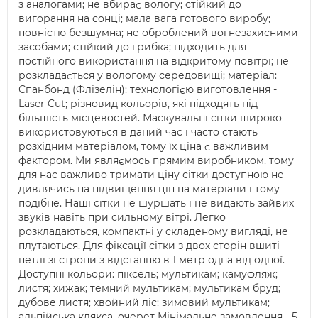
з аналогами; не вбирає вологу; стійкий до
вигорання на сонці; мала вага готового виробу;
повністю безшумна; не оброблений вогнезахисними
засобами; стійкий до грибка; підходить для
постійного використання на відкритому повітрі; не
розкладається у вологому середовищі; матеріал:
Спанбонд (Флізелін); технологією виготовлення -
Laser Cut; різновид кольорів, які підходять під
більшість місцевостей. Маскувальні сітки широко
використовуються в даний час і часто стають
розхідним матеріалом, тому їх ціна є важливим
фактором. Ми являємось прямим виробником, тому
для нас важливо тримати ціну сітки доступною не
дивлячись на підвищення цін на матеріали і тому
подібне. Наші сітки не шуршать і не видають зайвих
звуків навіть при сильному вітрі. Легко
розкладаються, компактні у складеному вигляді, не
плутаються. Для фіксації сітки з двох сторін вшиті
петлі зі стропи з відстанню в 1 метр одна від одної.
Доступні кольори: піксель; мультикам; камуфляж;
листя; хижак; темний мультикам; мультикам бруд;
дубове листя; хвойний ліс; зимовий мультикам;
альпійська клякса. очерет Мінімальне замовлення - 5