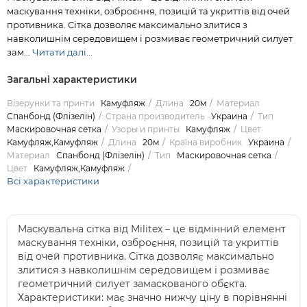
маскування техніки, озброєння, позицій та укриттів від очей
противника. Сітка дозволяє максимально злитися з
навколишнім середовищем і розмиває геометричний силует
зам...
Читати далі...
Загальні характеристики
Візерунки та принти
Камуфляж
Длина
20м
Материал
Спанбонд (Флізелін)
Страна производитель
Украина
Тип
Маскировочная сетка
Узоры и принты
Камуфляж
Цвет
Камуфляж,Камуфляж
Длина
20м
Країна виробник
Украина
Материал
Спанбонд (Флізелін)
Тип
Маскировочная сетка
Цвет
Камуфляж,Камуфляж
Всі характеристики
Маскувальна сітка від Militex – це відмінний елемент
маскування техніки, озброєння, позицій та укриттів
від очей противника. Сітка дозволяє максимально
злитися з навколишнім середовищем і розмиває
геометричний силует замаскованого обєкта.
Характеристики: має значно нижчу ціну в порівнянні