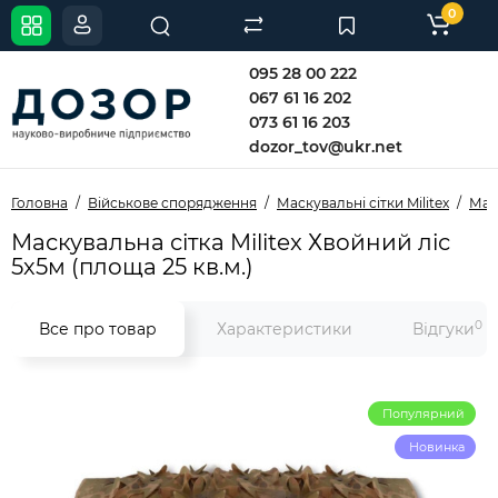
0
095 28 00 222
067 61 16 202
073 61 16 203
dozor_tov@ukr.net
Головна
Військове спорядження
Маскувальні сітки Militex
Маск
Маскувальна сітка Militex Хвойний ліс
5х5м (площа 25 кв.м.)
0
Все про товар
Характеристики
Відгуки
Популярний
Новинка