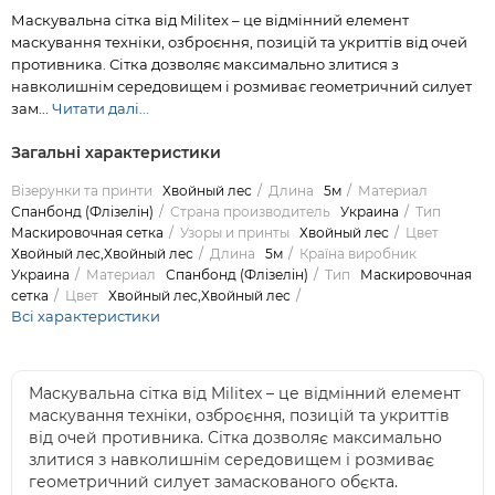
Маскувальна сітка від Militex – це відмінний елемент
маскування техніки, озброєння, позицій та укриттів від очей
противника. Сітка дозволяє максимально злитися з
навколишнім середовищем і розмиває геометричний силует
зам...
Читати далі...
Загальні характеристики
Візерунки та принти
Хвойный лес
Длина
5м
Материал
Спанбонд (Флізелін)
Страна производитель
Украина
Тип
Маскировочная сетка
Узоры и принты
Хвойный лес
Цвет
Хвойный лес,Хвойный лес
Длина
5м
Країна виробник
Украина
Материал
Спанбонд (Флізелін)
Тип
Маскировочная
сетка
Цвет
Хвойный лес,Хвойный лес
Всі характеристики
Маскувальна сітка від Militex – це відмінний елемент
маскування техніки, озброєння, позицій та укриттів
від очей противника. Сітка дозволяє максимально
злитися з навколишнім середовищем і розмиває
геометричний силует замаскованого обєкта.