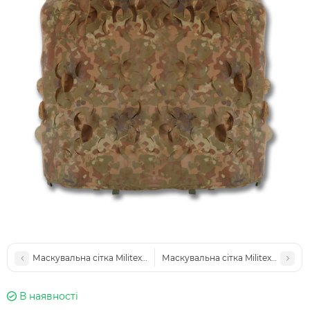
Маскувальна сітка Militex Хвойний ліс 3х5м (площа 15 кв.м.)
Маскувальна сітка Militex Хвойний
В наявності