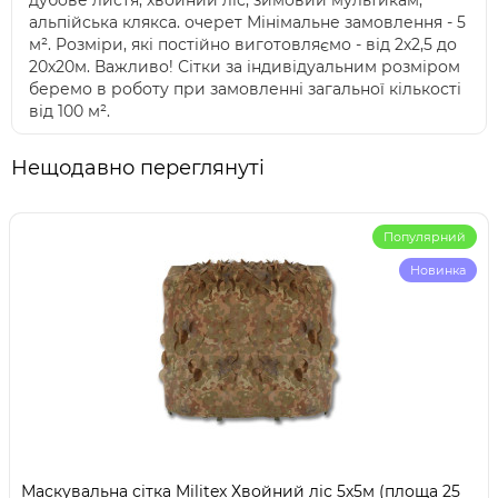
дубове листя; хвойний ліс; зимовий мультикам;
альпійська клякса. очерет Мінімальне замовлення - 5
м². Розміри, які постійно виготовляємо - від 2х2,5 до
20х20м. Важливо! Сітки за індивідуальним розміром
беремо в роботу при замовленні загальної кількості
від 100 м².
Нещодавно переглянуті
Популярний
Новинка
Маскувальна сітка Militex Хвойний ліс 5х5м (площа 25