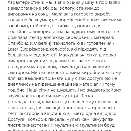
Характеристики: має значно нижчу ціну в порівнянні
з аналогами; не вбирає вологу; стійкий до
вигорання на сонці; мала вага готового виробу;
повністю безшумна; не оброблений вогнезахисними
засобами; стійкий до грибка; підходить для
постійного використання на відкритому повітрі; не
розкладається у вологому середовищі; матеріал:
Спанбонд (Флізелін); технологією виготовлення -
Laser Cut; різновид кольорів, які підходять під
більшість місцевостей. Маскувальні сітки широко
використовуються в даний час і часто стають
розхідним матеріалом, тому їх ціна є важливим
фактором. Ми являємось прямим виробником, тому
для нас важливо тримати ціну сітки доступною не
дивлячись на підвищення цін на матеріали і тому
подібне. Наші сітки не шуршать і не видають зайвих
звуків навіть при сильному вітрі. Легко
розкладаються, компактні у складеному вигляді, не
плутаються. Для фіксації сітки з двох сторін вшиті
петлі зі стропи з відстанню в 1 метр одна від одної.
Доступні кольори: піксель; мультикам; камуфляж;
листя; хижак; темний мультикам; мультикам бруд;