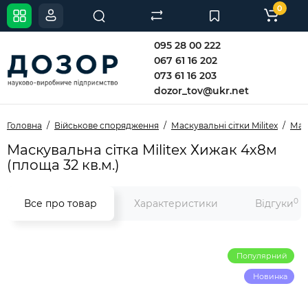
0
095 28 00 222
067 61 16 202
073 61 16 203
dozor_tov@ukr.net
Головна
Військове спорядження
Маскувальні сітки Militex
Маск
Маскувальна сітка Militex Хижак 4х8м
(площа 32 кв.м.)
0
Все про товар
Характеристики
Відгуки
Популярний
Новинка