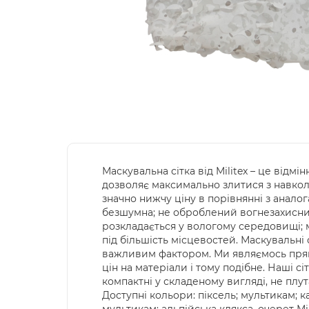
Маскувальна сітка від Militex – це відм
дозволяє максимально злитися з навко
значно нижчу ціну в порівнянні з аналог
безшумна; не оброблений вогнезахисними
розкладається у вологому середовищі; ма
під більшість місцевостей. Маскувальні 
важливим фактором. Ми являємось прям
цін на матеріали і тому подібне. Наші с
компактні у складеному вигляді, не плута
Доступні кольори: піксель; мультикам; 