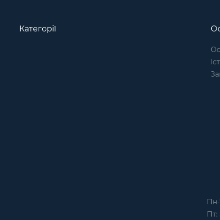
Категорії
Ос
Ос
Іс
За
Пн-
Пт: 