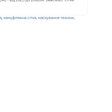
мо - від 2х2,5 до 20х20м. Важливо! Сітки
д
,
камуфляжна сітка
,
маскування техніки
,