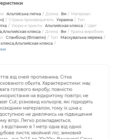
теристики
ти
Альпійська ляпка
Длина
8м
Материал
н)
Страна производитель
Украина
Тип
тка
Узоры и принты
Альпийская клякса
Цвет
а,Альпийская клякса
Длина
8м
Країна виробник
ал
Спанбонд (Флізелін)
Тип
Маскувальна мережа
 клякса,Альпийская клякса
ики
ттів від очей противника. Сітка
кованого обєкта. Характеристики: має
 вага готового виробу; повністю
икористання на відкритому повітрі; не
er Cut; різновид кольорів, які підходять
озхідним матеріалом, тому їх ціна є
 доступною не дивлячись на підвищення
ому вітрі. Легко розкладаються,
 з відстанню в 1 метр одна від одної.
дубове листя; хвойний ліс; зимовий