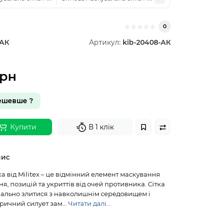
0
-АК
Артикул:
kib-20408-АК
грн
ешевше ?
Купити
В 1 клік
пис
а від Militex – це відмінний елемент маскування
ня, позицій та укриттів від очей противника. Сітка
ально злитися з навколишнім середовищем і
ричний силует зам...
Читати далі...