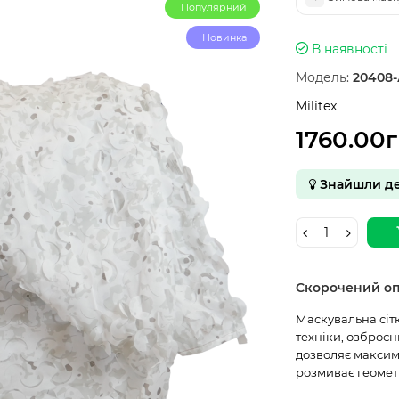
Популярний
Новинка
В наявності
Модель:
20408
Militex
1760.00
Знайшли д
Скорочений о
Маскувальна сітк
техніки, озброєн
дозволяє максим
розмиває геомет