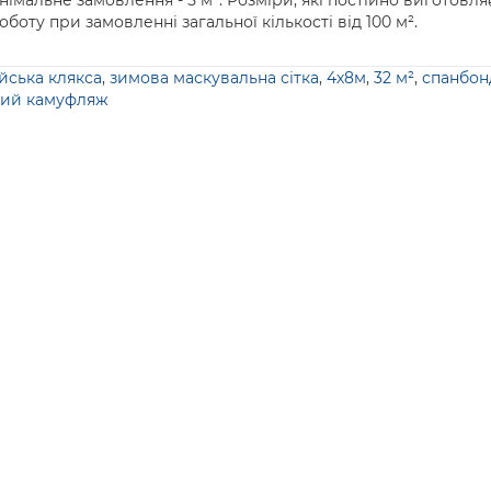
німальне замовлення - 5 м². Розміри, які постійно виготовляє
оту при замовленні загальної кількості від 100 м².
йська клякса
,
зимова маскувальна сітка
,
4х8м
,
32 м²
,
спанбон
ий камуфляж