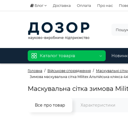
Блог
Доставка
Оплата
Про нас
Пове
Каталог товарів
Новинк
Головна
Військове спорядження
Маскувальні сітки 
Зимова маскувальна сітка Militex Альпійська клякса 4х
Маскувальна сітка зимова Milit
Все про товар
Характеристики