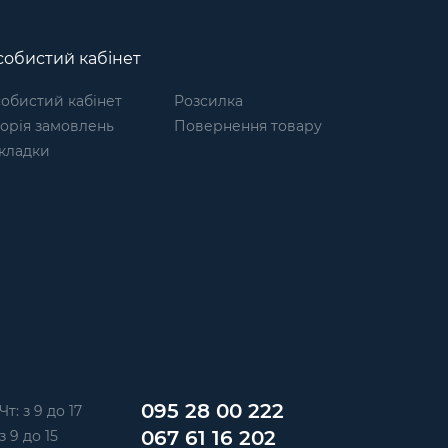
обистий кабінет
обистий кабінет
Розсилка
торія замовлень
Повернення товару
кладки
095 28 00 222
Чт: з 9 до 17
067 61 16 202
з 9 до 15