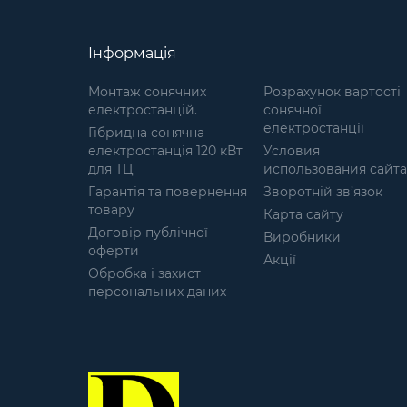
підходить для постійного
використання на відкритому
повітрі; не розкладається у
Інформація
вологому середовищі;
матеріал: Спанбонд (Флізелін);
Монтаж сонячних
Розрахунок вартості
технологією виготовлення -
електростанцій.
сонячної
Laser Cut; різновид кольорів,
електростанції
Гібридна сонячна
які підходять під більшість
електростанція 120 кВт
Условия
місцевостей. Маскувальні
для ТЦ
использования сайта
сітки широко
Гарантія та повернення
використовуються в даний час
Зворотній зв’язок
товару
і часто стають розхідним
Карта сайту
матеріалом, тому їх ціна є
Договір публічної
Виробники
важливим фактором. Ми
оферти
Акції
являємось прямим
Обробка і захист
виробником, тому для нас
персональних даних
важливо тримати ціну сітки
доступною не дивлячись на
підвищення цін на матеріали і
тому подібне. Наші сітки не
шуршать і не видають зайвих
звуків навіть при сильному