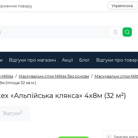
рнення товару
Українська
и
Відгуки про магазин
Акції
Блог
Відгуки про товар
Militex
Маскувальні сітки Militex без основи
Маскувальні сітки Mili
8м (площа 32 кв.м.)
ex «Альпійська клякса» 4х8м (32 м²)
0
Відгуки
Зимова маску