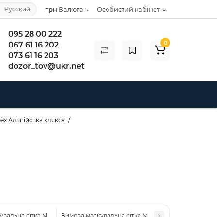
Русский
грн
Валюта
Особистий кабінет
095 28 00 222
0
067 61 16 202
073 61 16 203
dozor_tov@ukr.net
tex Альпійська клякса
вальна сітка Militex Альпійська клякса 5х5м (площа 25 кв.м.)
Зимова маскувальна сітка Militex Альпійська клякса