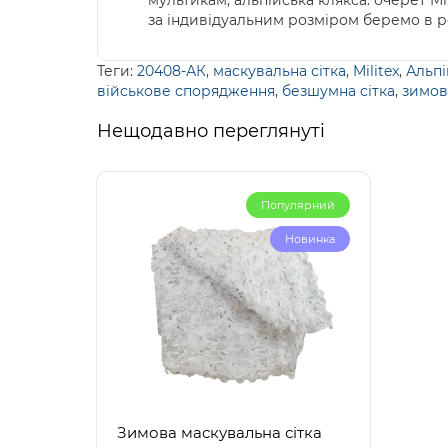
мультикам; альпійська клякса. очерет Мі
за індивідуальним розміром беремо в роб
Теги:
20408-АК
,
маскувальна сітка
,
Militex
,
Альпі
військове спорядження
,
безшумна сітка
,
зимов
Нещодавно переглянуті
Популярний
Новинка
Зимова маскувальна сітка