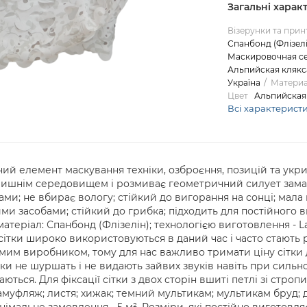
Загальні харак
Візерунки та прин
Спанбонд (Флізелі
Маскировочная се
Альпийская клякс
Україна
Матери
Цвет
Альпийская
Всі характерист
інний елемент маскування техніки, озброєння, позицій та укри
лишнім середовищем і розмиває геометричний силует замас
ами; не вбирає вологу; стійкий до вигорання на сонці; мала
 засобами; стійкий до грибка; підходить для постійного в
теріал: Спанбонд (Флізелін); технологією виготовлення - Las
сітки широко використовуються в даний час і часто стають р
им виробником, тому для нас важливо тримати ціну сітки
ітки не шуршать і не видають зайвих звуків навіть при сильн
ються. Для фіксації сітки з двох сторін вшиті петлі зі стропи
камуфляж; листя; хижак; темний мультикам; мультикам бруд; 