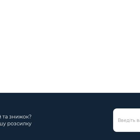
ій та знижок?
шу розсилку