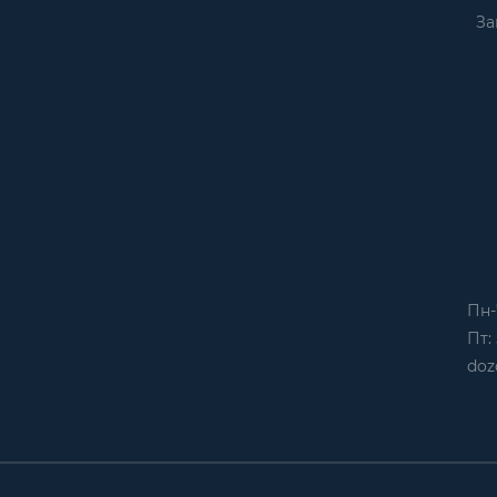
За
Пн-
Пт: 
doz