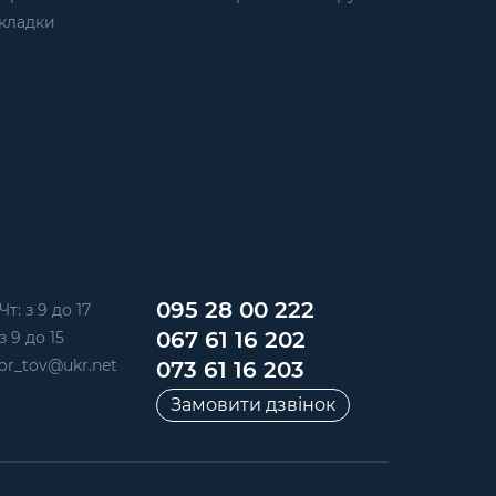
кладки
095 28 00 222
Чт: з 9 до 17
067 61 16 202
з 9 до 15
or_tov@ukr.net
073 61 16 203
Замовити дзвінок