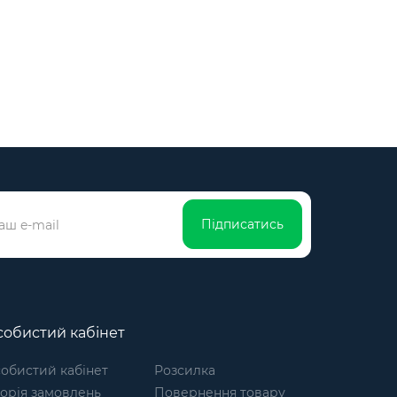
Підписатись
обистий кабінет
обистий кабінет
Розсилка
торія замовлень
Повернення товару