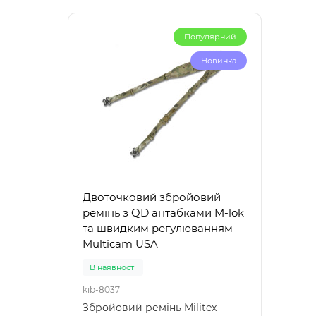
Популярний
Новинка
Двоточковий збройовий
ремінь з QD антабками M-lok
та швидким регулюванням
Multicam USA
В наявності
kib-8037
Збройовий ремінь Militex