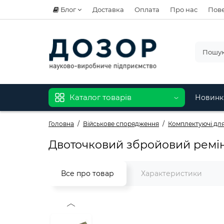
Блог
Доставка
Оплата
Про нас
Пове
Каталог товарів
Новинк
Головна
Військове спорядження
Комплектуючі для
Двоточковий збройовий ремін
Все про товар
Характеристики