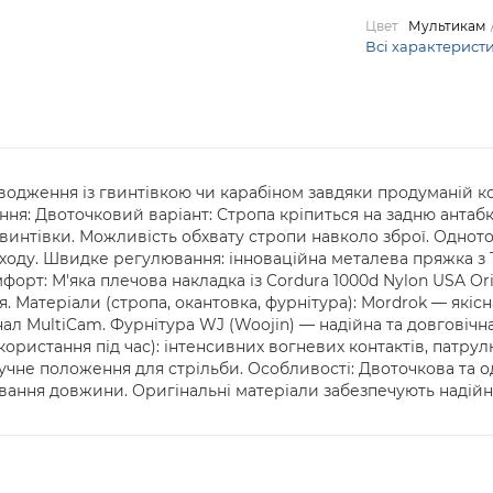
Цвет
Мультикам
Всі характерист
оводження із гвинтівкою чи карабіном завдяки продуманій к
ння: Двоточковий варіант: Стропа кріпиться на задню антабк
гвинтівки. Можливість обхвату стропи навколо зброї. Одното
еходу. Швидке регулювання: інноваційна металева пряжка 
орт: М'яка плечова накладка із Cordura 1000d Nylon USA Ori
. Матеріали (стропа, окантовка, фурнітура): Mordrok — якіс
ал MultiCam. Фурнітура WJ (Woojin) — надійна та довговічна
користання під час): інтенсивних вогневих контактів, патру
чне положення для стрільби. Особливості: Двоточкова та о
ння довжини. Оригінальні матеріали забезпечують надійніст