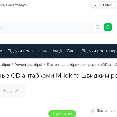
рнення товару
Українська
и
Відгуки про магазин
Акції
Блог
Відгуки про товар
 зброї
Ремені для зброї
Двоточковий збройовий ремінь з QD анта
ь з QD антабками M-lok та швидким р
0
Відгуки
Двоточковий
Популярний