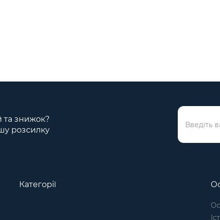
ій та знижок?
шу розсилку
Категорії
Ос
Ос
Іс