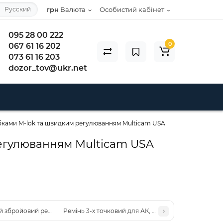
Русский
грн
Валюта
Особистий кабінет
095 28 00 222
0
067 61 16 202
073 61 16 203
dozor_tov@ukr.net
бками M-lok та швидким регулюванням Multicam USA
егулюванням Multicam USA
 збройовий ремінь зі швидким регулюванням Multicam USA з металеви
Ремінь 3-х точковий для АК, РПК Чорний