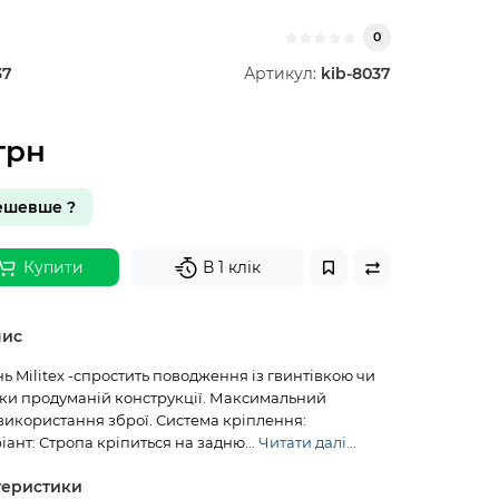
0
37
Артикул:
kib-8037
грн
ешевше ?
Купити
В 1 клік
пис
 Militex -спростить поводження із гвинтівкою чи
ки продуманій конструкції. Максимальний
використання зброї. Система кріплення:
ант: Стропа кріпиться на задню...
Читати далі...
теристики