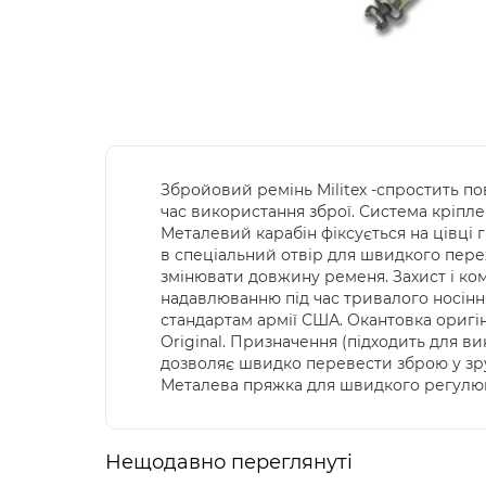
Збройовий ремінь Militex -спростить п
час використання зброї. Система кріпле
Металевий карабін фіксується на цівці 
в спеціальний отвір для швидкого пер
змінювати довжину ременя. Захист і комф
надавлюванню під час тривалого носіння
стандартам армії США. Окантовка оригін
Original. Призначення (підходить для ви
дозволяє швидко перевести зброю у зру
Металева пряжка для швидкого регулюва
Нещодавно переглянуті