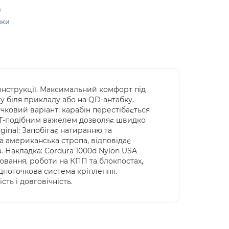
ики
онструкції. Максимальний комфорт під
у біля прикладу або на QD-антабку.
чковий варіант: карабін перестібається
з Т-подібним важелем дозволяє швидко
ginal: Запобігає натиранню та
на американська стропа, відповідає
. Накладка: Cordura 1000d Nylon USA
лювання, роботи на КПП та блокпостах,
дноточкова система кріплення.
ь і довговічність.