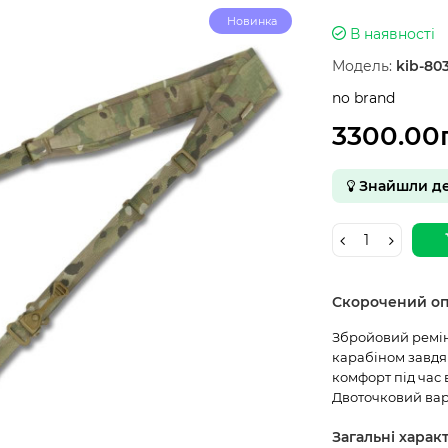
Новинка
В наявності
Модель:
kib-80
no brand
3300.00
Знайшли д
Скорочений о
Збройовий ремінь
карабіном завдя
комфорт під час 
Двоточковий варі
Загальні харак