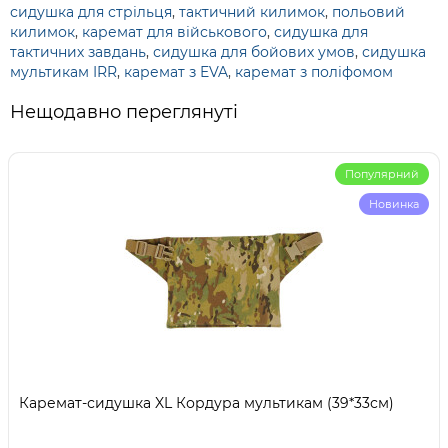
сидушка для стрільця
,
тактичний килимок
,
польовий
килимок
,
каремат для військового
,
сидушка для
тактичних завдань
,
сидушка для бойових умов
,
сидушка
мультикам IRR
,
каремат з EVA
,
каремат з поліфомом
Нещодавно переглянуті
Популярний
Новинка
Каремат-сидушка XL Кордура мультикам (39*33см)