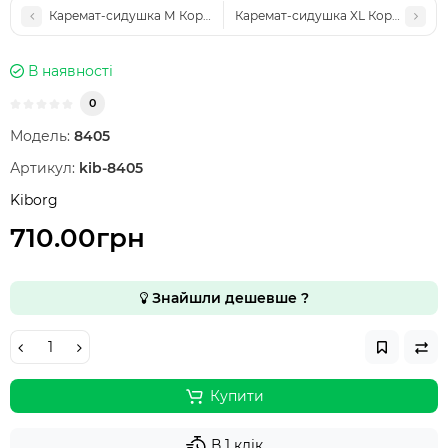
Каремат-сидушка М Кордура піксель (33*25см)
Каремат-сидушка XL Кордура пікс
В наявності
0
Модель:
8405
Артикул:
kib-8405
Kiborg
710.00грн
Знайшли дешевше ?
Купити
В 1 клік