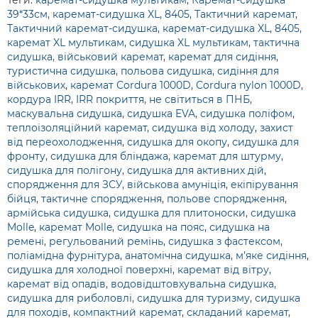
Теги:
каремат-сидушка мультикам
,
Каремат-сидушка
39*33см
,
каремат-сидушка XL
,
8405
,
Тактичний каремат
,
Тактичний каремат-сидушка
,
каремат-сидушка XL
,
8405
,
каремат XL мультикам
,
сидушка XL мультикам
,
тактична
сидушка
,
військовий каремат
,
каремат для сидіння
,
туристична сидушка
,
польова сидушка
,
сидіння для
військових
,
каремат Cordura 1000D
,
Cordura nylon 1000D
,
кордура IRR
,
IRR покриття
,
не світиться в ПНБ
,
маскувальна сидушка
,
сидушка EVA
,
сидушка поліфом
,
теплоізоляційний каремат
,
сидушка від холоду
,
захист
від переохолодження
,
сидушка для окопу
,
сидушка для
фронту
,
сидушка для бліндажа
,
каремат для штурму
,
сидушка для полігону
,
сидушка для активних дій
,
спорядження для ЗСУ
,
військова амуніція
,
екіпірування
бійця
,
тактичне спорядження
,
польове спорядження
,
армійська сидушка
,
сидушка для плитоноски
,
сидушка
Molle
,
каремат Molle
,
сидушка на пояс
,
сидушка на
ремені
,
регульований ремінь
,
сидушка з фастексом
,
поліамідна фурнітура
,
анатомічна сидушка
,
м’яке сидіння
,
сидушка для холодної поверхні
,
каремат від вітру
,
каремат від опадів
,
водовідштовхувальна сидушка
,
сидушка для риболовлі
,
сидушка для туризму
,
сидушка
для походів
,
компактний каремат
,
складаний каремат
,