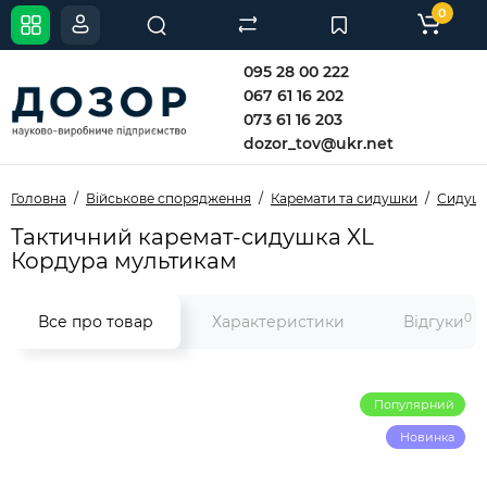
0
095 28 00 222
067 61 16 202
073 61 16 203
dozor_tov@ukr.net
Головна
Військове спорядження
Каремати та сидушки
Сидушк
Тактичний каремат-сидушка XL
Кордура мультикам
0
Все про товар
Характеристики
Відгуки
Популярний
Новинка