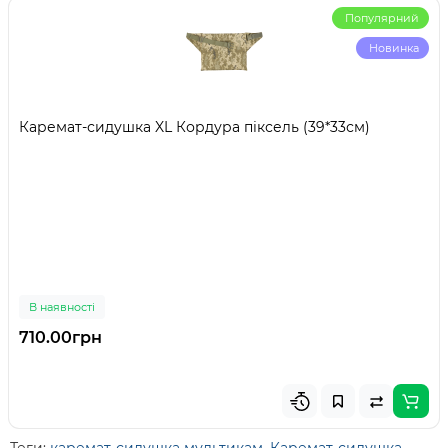
Популярний
Новинка
Каремат-сидушка XL Кордура піксель (39*33см)
В наявності
710.00грн