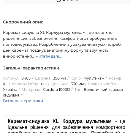
Скорочений опис
Каремат-сидушка XL Кордура мультикам - це ідеальне
рішення для забезпечення комфортного перебування в
польових умовах. Розроблений з урахуванням усіх потреб,
цей каремат поєднує анатомічну форму та зручність
використання...
Читати далі...
Загальні характеристики
Артикул
8405
Ширина
390 мм
Колір
Мультикам
Розмір
XL
оплата LiqPay
так
Довжина
330 мм
Країна виробник
Україна
Материал
Cordura 1000D
Тип
Балістичний каремат-
сидушка
Всі характеристики
Каремат-сидушка XL Кордура мультикам -
це
ідеальне рішення для забезпечення комфортного