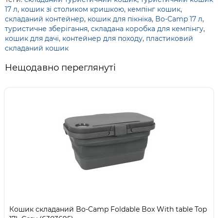
17 л
,
кошик зі столиком кришкою
,
кемпінг кошик
,
складаний контейнер
,
кошик для пікніка
,
Bo-Camp 17 л
,
туристичне зберігання
,
складана коробка для кемпінгу
,
кошик для дачі
,
контейнер для походу
,
пластиковий
складаний кошик
Нещодавно переглянуті
Кошик складаний Bo-Camp Foldable Box With table Top