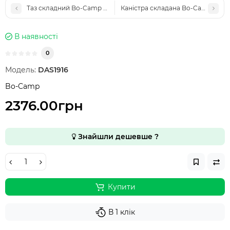
Таз складний Bo-Camp Washing Bowl Collapsible 7L Grey/Green 
Каністра складана Bo-Camp Aqua S
В наявності
0
Модель:
DAS1916
Bo-Camp
2376.00грн
Знайшли дешевше ?
Купити
В 1 клік