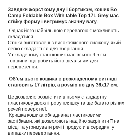
Завдяки жорсткому дну і бортикам, кошик Bo-
Camp Foldable Box With table Top 17L Grey має
стійку форму і витримує значну вагу.
Однак його найбільшою перевагою є можливість
складатися.
Стінки виготовлені з високоякісного силікону, який
легко складається для зберігання.
У складеному стані кошик має всього 9.5 см
товщини, що робить його ідеальним для
перевезення.
Об'єм цього кошика в розкладеному вигляді
становить 17 літрів, а розмір по дну 36х17 см.
Це дозволяє розмістити в ньому стандартну
пластикову двохлітрову пляшку та ще багато різних
речей поверх неї.
Кришка кошика обладнана пластиковими
застібками, які дозволяють надійно закріпити її на
місці та утримувати речі і продукти в середині у
випадку перевертання.