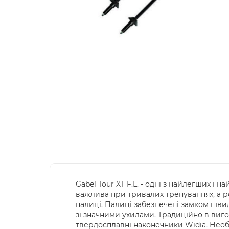
Gabel Tour XT F.L. - одні з найлегших і
важлива при тривалих тренуваннях, а р
палиці. Палиці забезпечені замком швид
зі значними ухилами. Традиційно в виго
твердосплавні наконечники Widia. Необ