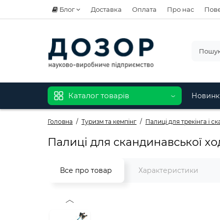
Блог
Доставка
Оплата
Про нас
Пове
Каталог товарів
Новинк
Головна
Туризм та кемпінг
Палиці для трекінга і с
Палиці для скандинавської ход
Все про товар
Характеристики