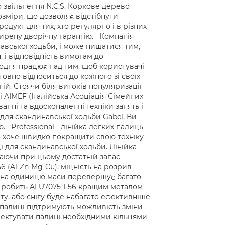
звільнення N.C.S. Коркове дерево
озміри, що дозволяє відстібнути
одукт для тих, хто регулярно і в різних
зширену дворічну гарантію. Компанія
навської ходьби, і може пишатися тим,
, і відповідність вимогам до
 щодня працює над тим, щоб користувачі
овно відноситься до кожного зі своїх
ій. Стоячи біля витоків популяризації
 і AIMEF (Італійська Асоціація Сімейних
анні та вдосконаленні техніки занять і
для скандинавської ходьби Gabel, Ви
 Professional - лінійка легких палиць
то хоче швидко покращити свою техніку
і для скандинавської ходьби. Лінійка
 маючи при цьому достатній запас
6 (Al-Zn-Mg-Cu), міцність на розрив
ті на одиницю маси перевершує багато
ння робить ALU7075-F56 кращим металом
у, або снігу буде набагато ефективніше
і палиці підтримують можливість зміни
плектувати палиці необхідними кільцями