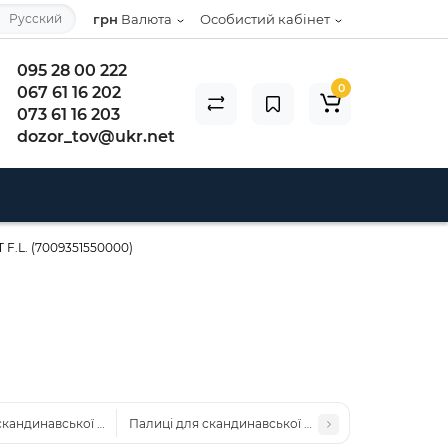
Русский
грн
Валюта
Особистий кабінет
095 28 00 222
0
067 61 16 202
073 61 16 203
dozor_tov@ukr.net
 F.L. (7009351550000)
скандинавської ходьби Gabel Vario S-9.6 Lime (7008350530000)
Палиці для скандинавської ходьби Gabel FLD Carb