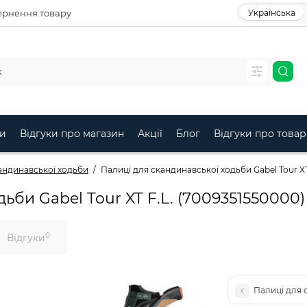
рнення товару
Українська
и
Відгуки про магазин
Акції
Блог
Відгуки про товар
кандинавської ходьби
Палиці для скандинавської ходьби Gabel Tour XT
ьби Gabel Tour XT F.L. (7009351550000)
0
Відгуки
Палиці для 