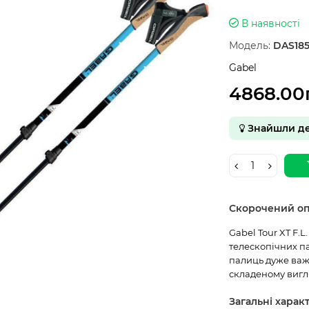
В наявності
Модель:
DAS18
Gabel
4868.00
Знайшли д
Скорочений о
Gabel Tour XT F.L
телескопічних п
палиць дуже важ
складеному вигля
Загальні харак