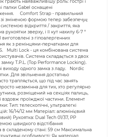
ок грають найважливішу роль: гострі і
ві палки Gabel оснащені
ження. Comfort Strap - правильний
 зі зміненою формою тепер забезпечує
системою відкриття / закриття, яка
рукоятки зверху, і її кут нахилу 6-7 °
l виготовлені з гіпоалергенних
ння як з ремінцями-перчатками для
S. Multi Lock - ця комбінована система
ристувачів. Система складається з двох
амку T.P.L. (Top Performance Locking).
зі виходу одного замка з ладу. Nordic
ятки. Для звільнення достатньо
сто трапляється, що під час занять
просто незамінна для тих, хто регулярно
утника, розміщений на секціях палиць,
і вздовж проїжджої частини. Елемент
: Тип: телескопічні, ультралегкі
ій: 16/14/12 мм Матеріал: алюмінієвий
ий) Рукоятка: Dual Tech 01/37, PP
стемою швидкого відстібання
а в складеному стані: 59 см Максимальна
труктивні особливості: Як матеріал