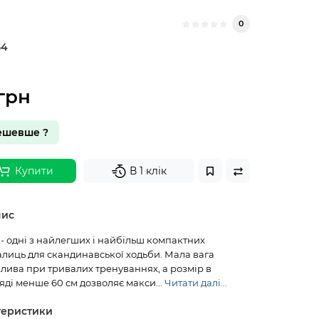
0
54
грн
ешевше ?
Купити
В 1 клік
пис
. - одні з найлегших і найбільш компактних
алиць для скандинавської ходьби. Мала вага
лива при тривалих тренуваннях, а розмір в
ді менше 60 см дозволяє макси...
Читати далі...
теристики