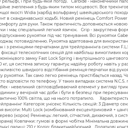
 рельєфі, і при будь-якій погоді. Carbide - наконечники пал
дійне зчеплення з будь-яким типом місцевості. Все трекінго
ої якості Widia (карбід вольфраму) швейцарського поход
нт в скандинавської ходьбі. Новий ремінець Comfort Power
омфорту для руки. Також практичність доповнюється новою 
ки і має спеціальний легкий язичок. Grip - закруглена форма 
ідпусканню рукоятки під час тренування. Всі рукоятки Gabe
шкоджає потовиділенню. Рукоятка адаптована для використа
ак і з ремінцями-перчатками для трейлраннінга системи F.L.
ь фіксації телескопічних секцій для найбільш вимогливих ко
мінієвого замку Fast Lock Spring і внутрішнього цангового з
кг, ця система затиску гарантує надійну роботу навіть у ра
можливістю швидкого відстібання ремінця-перчатки від руко
 рукоятки. Так само легко ремінець пристібається назад. Ча
то відповісти по телефону. У таких випадках система N.C.S. 
flex - невеликий світловідбиваючий елемент у вигляді трик
имим у вечірній час доби і бути в безпеці при пересуванн
ктично 100% світла, що на нього потрапило. Характеристики
лраннінг Категорія: унісекс Кількість секцій: 3 Діаметр секц
я висоти: Multi Lock (комбінований ексцентриковий + цангов
рево (корок) Ремінець: легкий, сітчастий, дихаючий, з си
фрама) Ковпачки: гумові в формі чобітка Мінімальна довжин
днієї палиці: 210 г Колір: блакитний/чорний Додаткові конс