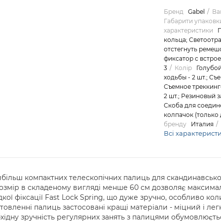
Бренд
Gabel
Ваг
Габарити упаковк
характеристики
П
кольца; Светоотр
отстегнуть ремеш
фиксатор с встро
3
Колір
Голубо
ходьбы - 2 шт.; Съ
Съемное треккинго
2 шт.; Резиновый з
Скоба для соедине
колпачок (только д
бренду
Италия
Всі характерист
 найбільш компактних телескопічних палиць для скандинавськ
озмір в складеному вигляді менше 60 см дозволяє максимал
кої фіксації Fast Lock Spring, що дуже зручно, особливо к
товленні палиць застосовані кращі матеріали - міцний і лег
хідну зручність регулярних занять з палицями обумовлюєтьс