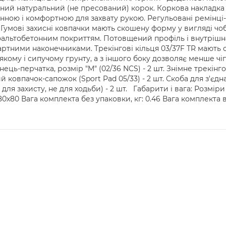
ний натуральний (не пресований) корок. Коркова накладка 
енною і комфортною для захвату рукою. Регульовані ремінці-
) Гумові захисні ковпачки мають скошену форму у вигляді чо
альтобетонним покриттям. Потовщений профіль і внутрішнє
артними наконечниками. Трекінгові кільця 03/37F TR мають 
'якому і сипучому грунту, а з іншого боку дозволяє менше ч
ець-перчатка, розмір "M" (02/36 NCS) - 2 шт. Знімне трекінг
й ковпачок-сапожок (Sport Pad 05/33) - 2 шт. Скоба для з'єдн
ля захисту, не для ходьби) - 2 шт. Габарити і вага: Розмір
х80 Вага комплекта без упаковки, кг: 0.46 Вага комплекта в у