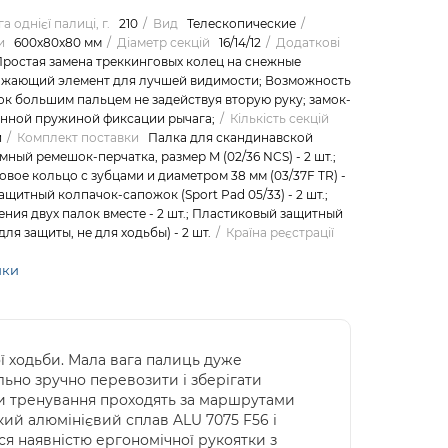
а однієї палиці, г.
210
Вид
Телескопические
и
600х80х80 мм
Діаметр секцій
16/14/12
Додаткові
ростая замена треккинговых колец на снежные
ажающий элемент для лучшей видимости; Возможность
ок большим пальцем не задействуя вторую руку; замок-
енной пружиной фиксации рычага;
Кількість секцій
й
Комплект поставки
Палка для скандинавской
емный ремешок-перчатка, размер M (02/36 NCS) - 2 шт.;
вое кольцо с зубцами и диаметром 38 мм (03/37F TR) -
ащитный колпачок-сапожок (Sport Pad 05/33) - 2 шт.;
ния двух палок вместе - 2 шт.; Пластиковый защитный
ля защиты, не для ходьбы) - 2 шт.
Країна реєстрації
ики
ої ходьби. Мала вага палиць дуже
ьно зручно перевозити і зберігати
оли тренування проходять за маршрутами
кий алюмінієвий сплав ALU 7075 F56 і
я наявністю ергономічної рукоятки з