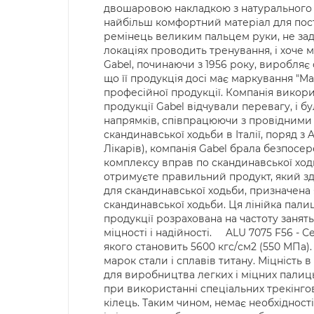
двошаровою накладкою з натурального 
найбільш комфортний матеріал для пості
ремінець великим пальцем руки, не задію
локаціях проводить тренування, і хоче 
Gabel, починаючи з 1956 року, виробляє
що її продукція досі має маркування "Ma
професійної продукції. Компанія викорис
продукції Gabel відчували перевагу, і 
напрямків, співпрацюючи з провідними ор
скандинавської ходьби в Італії, поряд з 
Лікарів), компанія Gabel брала безпосер
комплексу вправ по скандинавської ходь
отримуєте правильний продукт, який зда
для скандинавської ходьби, призначена 
скандинавської ходьби. Ця лінійка пали
продукції розрахована на частоту занять
міцності і надійності. ALU 7075 F56 - С
якого становить 5600 кгc/см2 (550 МПа
марок стали і сплавів титану. Міцність
для виробництва легких і міцних палиць
при використанні спеціальних трекінгов
кілець. Таким чином, немає необхідност