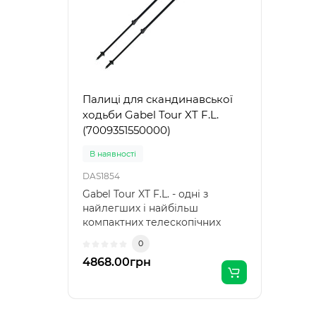
Палиці для скандинавської
ходьби Gabel Tour XT F.L.
(7009351550000)
В наявності
DAS1854
Gabel Tour XT F.L. - одні з
найлегших і найбільш
компактних телескопічних
палиць для скандинавської
0
ходьби. Мала вага палиць дуже
4868.00грн
важлива при тривалих
тренуваннях, а розмір в
складеному вигляді менше 60
см дозволяє максимально