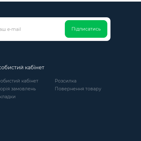
Підписатись
обистий кабінет
обистий кабінет
Розсилка
торія замовлень
Повернення товару
кладки