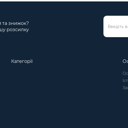
ій та знижок?
шу розсилку
Категорії
Ос
Ос
Іс
За