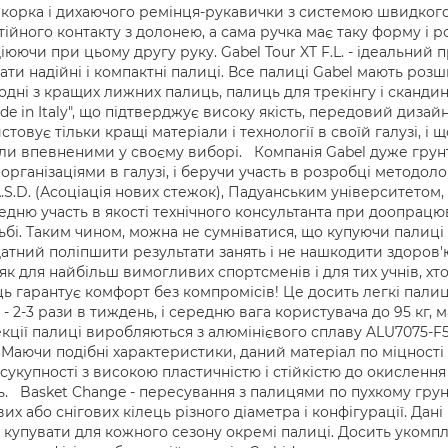
корка і дихаючого ремінця-рукавички з системою швидкого 
йного контакту з долонею, а сама ручка має таку форму і р
ючи при цьому другу руку. Gabel Tour XT F.L. - ідеальний пр
мати надійні і компактні палиці. Все палиці Gabel мають ро
 одні з кращих лижних палиць, палиць для трекінгу і сканди
de in Italy", що підтверджує високу якість, передовий дизайн
товує тільки кращі матеріали і технології в своїй галузі, і
були впевненими у своєму виборі. Компанія Gabel дуже грунт
ганізаціями в галузі, і беручи участь в розробці методолог
A.S.D. (Асоціація нових стежок), Падуанським університетом,
едню участь в якості технічного консультанта при доопрацюв
бі. Таким чином, можна не сумніватися, що купуючи палиці 
тний поліпшити результати занять і не нашкодити здоров'ю.
як для найбільш вимогливих спортсменів і для тих учнів, х
ць гарантує комфорт без компромісів! Це досить легкі палиц
 - 2-3 рази в тиждень, і середню вага користувача до 95 кг,
екції палиці виробляються з алюмінієвого сплаву ALU7075-F5
). Маючи подібні характеристики, даний матеріал по міцнос
 в сукупності з високою пластичністю і стійкістю до окисле
. Basket Change - пересування з палицями по пухкому грунт
их або снігових кілець різного діаметра і конфігурації. Дан
і купувати для кожного сезону окремі палиці. Досить уком