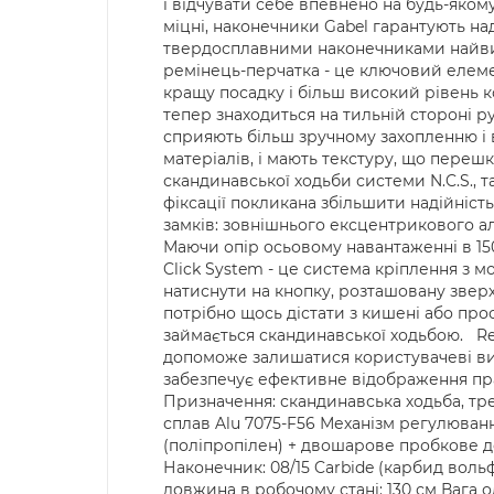
і відчувати себе впевнено на будь-якому
міцні, наконечники Gabel гарантують на
твердосплавними наконечниками найвищ
ремінець-перчатка - це ключовий елеме
кращу посадку і більш високий рівень к
тепер знаходиться на тильній стороні ру
сприяють більш зручному захопленню і в
матеріалів, і мають текстуру, що пере
скандинавської ходьби системи N.C.S., т
фіксації покликана збільшити надійніст
замків: зовнішнього ексцентрикового алю
Маючи опір осьовому навантаженні в 150 
Click System - це система кріплення з 
натиснути на кнопку, розташовану зверху
потрібно щось дістати з кишені або прос
займається скандинавської ходьбою. Re
допоможе залишатися користувачеві вид
забезпечує ефективне відображення пра
Призначення: скандинавська ходьба, трей
сплав Alu 7075-F56 Механізм регулюванн
(поліпропілен) + двошарове пробкове де
Наконечник: 08/15 Carbide (карбид воль
довжина в робочому стані: 130 см Вага о