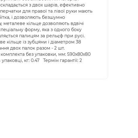
складається з двох шарів, ефективно
перчатки для правої та лівої руки мають
бітка, і дозволяють безшумно
 металеве кільце дозволяють вдвічі
спеціальну форму, яка з одного боку
іпляється палицям за рельєф при русі.
ове кільце із зубцями і діаметром 38
ання двох палок разом - 2 шт.
и комплекта без упаковки, мм: 590х80х80
паковці, кг: 0.47 Термін гарантії: 2