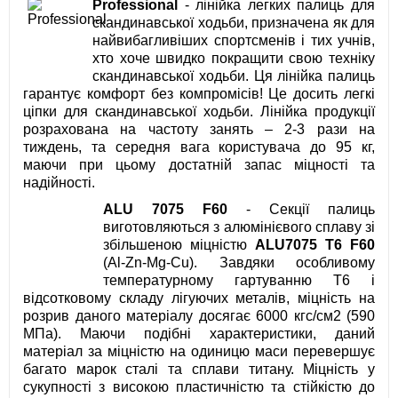
Professional
- лінійка легких палиць для
скандинавської ходьби, призначена як для
найвибагливіших спортсменів і тих учнів,
хто хоче швидко покращити свою техніку
скандинавської ходьби. Ця лінійка палиць
гарантує комфорт без компромісів! Це досить легкі
ціпки для скандинавської ходьби. Лінійка продукції
розрахована на частоту занять – 2-3 рази на
тиждень, та середня вага користувача до 95 кг,
маючи при цьому достатній запас міцності та
надійності.
ALU 7075 F60
- Секції палиць
виготовляються з алюмінієвого сплаву зі
збільшеною міцністю
ALU7075 T6 F60
(Al-Zn-Mg-Cu). Завдяки особливому
температурному гартуванню T6 і
відсотковому складу лігуючих металів, міцність на
розрив даного матеріалу досягає 6000 кгc/см2 (590
МПа). Маючи подібні характеристики, даний
матеріал за міцністю на одиницю маси перевершує
багато марок сталі та сплави титану. Міцність у
сукупності з високою пластичністю та стійкістю до