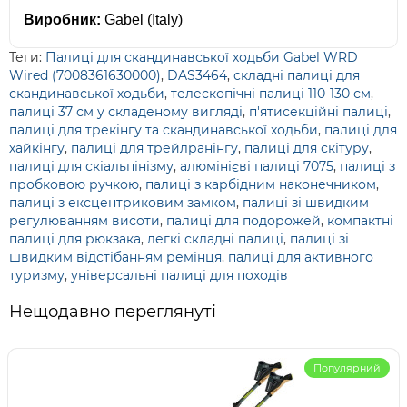
Виробник:
Gabel (Italy)
Теги:
Палиці для скандинавської ходьби Gabel WRD
Wired (7008361630000)
,
DAS3464
,
складні палиці для
скандинавської ходьби
,
телескопічні палиці 110-130 см
,
палиці 37 см у складеному вигляді
,
п'ятисекційні палиці
,
палиці для трекінгу та скандинавської ходьби
,
палиці для
хайкінгу
,
палиці для трейлранінгу
,
палиці для скітуру
,
палиці для скіальпінізму
,
алюмінієві палиці 7075
,
палиці з
пробковою ручкою
,
палиці з карбідним наконечником
,
палиці з ексцентриковим замком
,
палиці зі швидким
регулюванням висоти
,
палиці для подорожей
,
компактні
палиці для рюкзака
,
легкі складні палиці
,
палиці зі
швидким відстібанням ремінця
,
палиці для активного
туризму
,
універсальні палиці для походів
Нещодавно переглянуті
Популярний