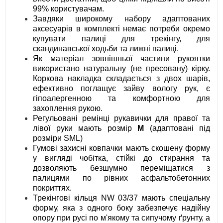
99% користувачам.
Завдяки широкому набору адаптованих
аксесуарів в комплекті немає потреби окремо
купувати палиці для трекінгу, для
скандинавської ходьби та лижні палиці.
Як матеріал зовнішньої частини рукоятки
використано натуральну (не пресовану) кірку.
Коркова накладка складається з двох шарів,
ефективно поглащує зайву вологу рук, є
гіпоалергенною та комфортною для
захоплення рукою.
Регульовані ремінці рукавички для правої та
лівої руки мають розмір
M
(адаптовані під
розміри SML)
Гумові захисні ковпачки мають скошену форму
у вигляді чобітка, стійкі до стирання та
дозволяють безшумно переміщатися з
палицями по рівних асфальтобетонних
покриттях.
Трекінгові кільця NW 03/37 мають спеціальну
форму, яка з одного боку забезпечує надійну
опору при русі по м'якому та сипучому ґрунту, а