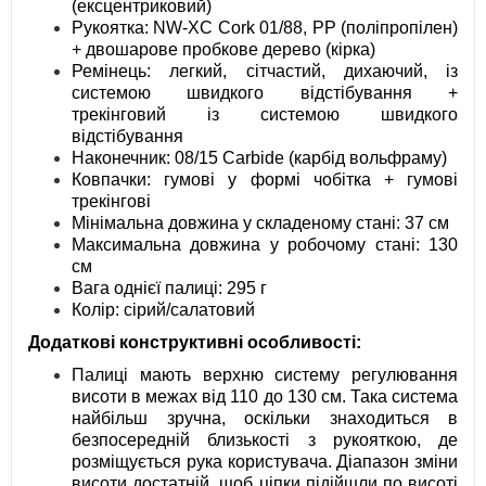
(ексцентриковий)
Рукоятка: NW-XC Cork 01/88, PP (поліпропілен)
+ двошарове пробкове дерево (кірка)
Ремінець: легкий, сітчастий, дихаючий, із
системою швидкого відстібування +
трекінговий із системою швидкого
відстібування
Наконечник: 08/15 Carbide (карбід вольфраму)
Ковпачки: гумові у формі чобітка + гумові
трекінгові
Мінімальна довжина у складеному стані: 37 см
Максимальна довжина у робочому стані: 130
см
Вага однієї палиці: 295 г
Колір: сірий/салатовий
Додаткові конструктивні особливості:
Палиці мають верхню систему регулювання
висоти в межах від 110 до 130 см. Така система
найбільш зручна, оскільки знаходиться в
безпосередній близькості з рукояткою, де
розміщується рука користувача. Діапазон зміни
висоти достатній, щоб ціпки підійшли по висоті