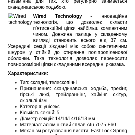
незамінна для тих, хто регулярно займається
скандинавською ходьбою.
Wired Technology
- інноваційна
технологія, що дозволяє скласти
п'ятисекційні ціпки найбільш компактним
чином. Довжина палиць у складеному
вигляді становить всього від 37 см.
Усередині секції з'єднані між собою синтетичним
шнуром у стійкій до стирання поліпропіленової
оболонки. Така технологія дозволяє переносити
повнорозмірні ціпки складеними всередині рюкзака.
Характеристики:
Тип: складні, телескопічні
Призначення: скандинавська ходьба, трекінг,
гірські лижі, трейлраннінг, хайкінг, скітур,
скіальпінізм
Категорія: унісекс
Кількість секцій: 5
Діаметр секцій: 14/14/14/16/18 мм
Матеріал: алюмінієвий сплав Alu 7075-F60
Механізм регулювання висоти: Fast Lock Spring