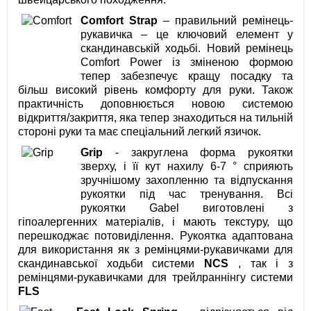
Comfort Strap
– правильний ремінець-
рукавичка – це ключовий елемент у
скандинавській ходьбі. Новий ремінець
Comfort Power із зміненою формою
тепер забезпечує кращу посадку та
більш високий рівень комфорту для руки. Також
практичність доповнюється новою системою
відкриття/закриття, яка тепер знаходиться на тильній
стороні руки та має спеціальний легкий язичок.
Grip
- закруглена форма рукоятки
зверху, і її кут нахилу 6-7 ° сприяють
зручнішому захопленню та відпускання
рукоятки під час тренування. Всі
рукоятки Gabel виготовлені з
гіпоалергенних матеріалів, і мають текстуру, що
перешкоджає потовиділення. Рукоятка адаптована
для використання як з ремінцями-рукавичками для
скандинавської ходьби системи
NCS
, так і з
ремінцями-рукавичками для трейлраннінгу системи
FLS