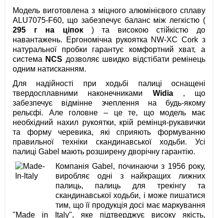
Модель виготовлена з міцного алюмінієвого сплаву
ALU7075-F60, що забезпечує баланс між легкістю (
295 г на ціпок
) та високою стійкістю до
навантажень. Ергономічна рукоятка NW-XC Cork з
натуральної пробки гарантує комфортний хват, а
система
NCS
дозволяє швидко відстібати ремінець
одним натисканням.
Для надійності при ходьбі палиці оснащені
твердосплавними наконечниками
Widia
, що
забезпечує відмінне зчеплення на будь-якому
рельєфі. Але головне – це те, що модель має
необхідний нахил рукоятки, крій ремінця-рукавички
та форму черевика, які сприяють формуванню
правильної техніки скандинавської ходьби. Усі
палиці Gabel мають розширену дворічну гарантію.
Компанія Gabel, починаючи з 1956 року,
виробляє одні з найкращих лижних
палиць, палиць для трекінгу та
скандинавської ходьби, і може пишатися
тим, що її продукція досі має маркування
"Made in Italy", яке підтверджує високу якість,