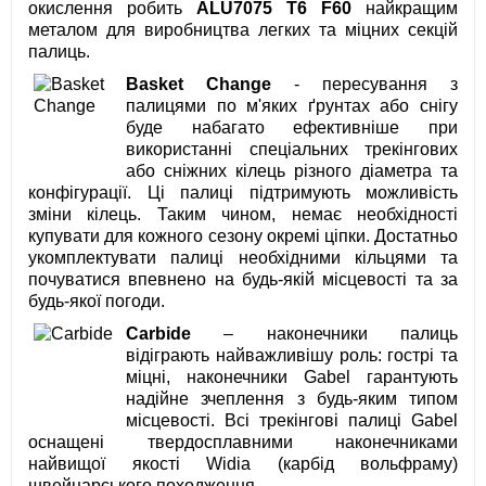
окислення робить
ALU7075 T6 F60
найкращим
металом для виробництва легких та міцних секцій
палиць.
Basket Change
- пересування з
палицями по м'яких ґрунтах або снігу
буде набагато ефективніше при
використанні спеціальних трекінгових
або сніжних кілець різного діаметра та
конфігурації. Ці палиці підтримують можливість
зміни кілець. Таким чином, немає необхідності
купувати для кожного сезону окремі ціпки. Достатньо
укомплектувати палиці необхідними кільцями та
почуватися впевнено на будь-якій місцевості та за
будь-якої погоди.
Carbide
– наконечники палиць
відіграють найважливішу роль: гострі та
міцні, наконечники Gabel гарантують
надійне зчеплення з будь-яким типом
місцевості. Всі трекінгові палиці Gabel
оснащені твердосплавними наконечниками
найвищої якості Widia (карбід вольфраму)
швейцарського походження.