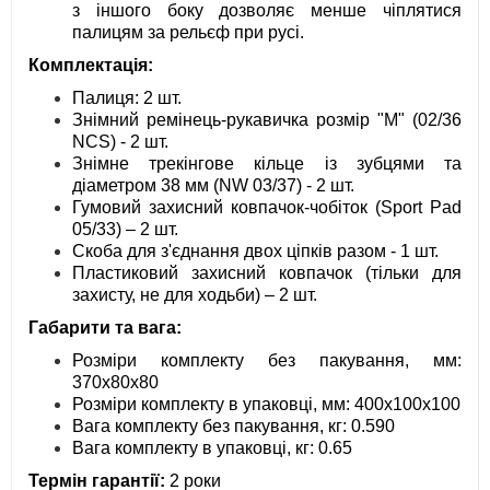
з іншого боку дозволяє менше чіплятися
палицям за рельєф при русі.
Комплектація:
Палиця: 2 шт.
Знімний ремінець-рукавичка розмір "M" (02/36
NCS) - 2 шт.
Знімне трекінгове кільце із зубцями та
діаметром 38 мм (NW 03/37) - 2 шт.
Гумовий захисний ковпачок-чобіток (Sport Pad
05/33) – 2 шт.
Скоба для з'єднання двох ціпків разом - 1 шт.
Пластиковий захисний ковпачок (тільки для
захисту, не для ходьби) – 2 шт.
Габарити та вага:
Розміри комплекту без пакування, мм:
370х80х80
Розміри комплекту в упаковці, мм: 400х100х100
Вага комплекту без пакування, кг: 0.590
Вага комплекту в упаковці, кг: 0.65
Термін гарантії:
2 роки