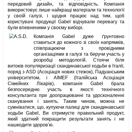
передовий дизайн, та відповідність. Компанія
використовує лише найкращі матеріали та технології
у своїй галузі, і щодня працює над тим, щоб
користувачі продукції Gabel відчували перевагу та
були впевненими у своєму виборі.
Компанія Gabel дуже ґрунтовно
ставиться до кожного зі своїх напрямків,
співпрацюючи з провідними
організаціями в галузі та беручи участь у
розробці методологій. Стоячи біля
витоків популяризації скандинавської ходьби в Італії,
поряд з ASD (Асоціація нових стежок), Падуанським
університетом, і AIMEF (Італійська Асоціація
Сімейних Лікарів), компанія Gabel брала
безпосередню участь в якості технічного
консультанта при доопрацюванні та удосконаленні
сканування і занять. Таким чином, можна не
сумніватися, що, купуючи палиці для скандинавської
ходьби Gabel, Ви отримуєте правильний продукт,
який здатний покращити результати занять і не
нашкодити здоров'ю.