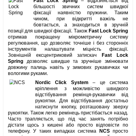
Fast Lock Spring
– відрізняється від
більшості звичних систем швидкої
фіксації наявністю пружини. Таким
чином, при відкритті важіль не
бовтається, а знаходиться в зручній
позиції для швидкої фіксації. Також
Fast Lock Spring
отримав покращену мікрометричну систему
регулювання, що дозволяє точніше і без сторонніх
інструментів налаштувати міцність фіксації.
Зовнішній ексцентриковий затискач
Fast Lock
Spring
дозволяє швидше та зручніше змінювати
довжину палиць навіть у зимових рукавичках чи
вологими руками.
Nordic Click System
– це система
кріплення з можливістю швидкого
відстібування ремінця-рукавички від
рукоятки. Для відстібування достатньо
натиснути кнопку, розташовану зверху
рукоятки. Також легко ремінець пристібається назад.
Часто трапляється, що під час занять потрібно
дістати щось з кишені або просто відповісти по
телефону. У таких випадках система
NCS
просто