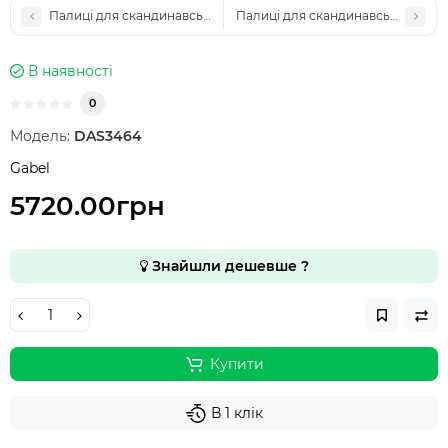
Палиці для скандинавської ходьби Vipole Instructor 105 (S25 23)
Палиці для скандинавської ходьби
В наявності
0
Модель:
DAS3464
Gabel
5720.00грн
Знайшли дешевше ?
Купити
В 1 клік