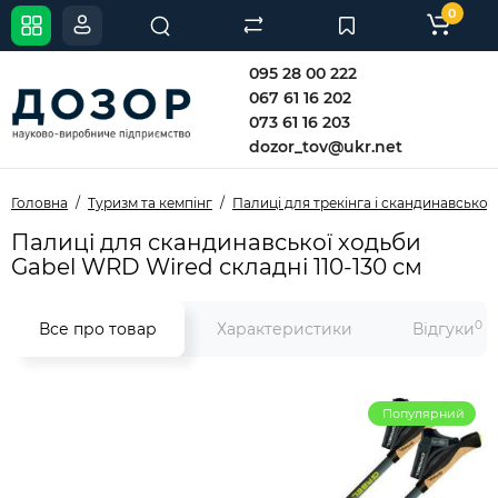
0
095 28 00 222
067 61 16 202
073 61 16 203
dozor_tov@ukr.net
Головна
Туризм та кемпінг
Палиці для трекінга і скандинавської
Палиці для скандинавської ходьби
Gabel WRD Wired складні 110-130 см
0
Все про товар
Характеристики
Відгуки
Популярний