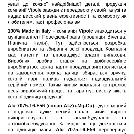
увазі до кожної найдрібнішої деталі, продукція
компанії Vipole завжди є передовою у своїй галузі та
надає високий рівень ефективності та комфорту як
любителям, так і професіоналам.
100% Made in Italy
– компанія
Vipole
знаходиться у
муніципалітеті Пове-дель-Грапа (провінція Віченца,
Північна Італія). Тут здійснюється розробка,
виробництво та збирання всієї продукції. Компанія
має патенти та впроваджує власні винаходи.
Виробник зробив ставку на дрібносерійне
виробництво: кожна партія продукції виготовляється
на замовлення, кожна палиця збирається вручну,
кожній парі палиць надається індивідуальний
серійний номер. Таким чином компанія контролює
весь виробничий процес та гарантує високу якість
кожної одиниці продукції.
Alu 7075-T6-F56 (сплав Al-Zn-Mg-Cu)
- дуже міцний
і водночас дуже легкий сплав, який широко
використовується в літакобудуванні та
автомобілебудуванні. За міцністю, що досягається
на одиницю маси,
Alu 7075-T6-F56
перевершує