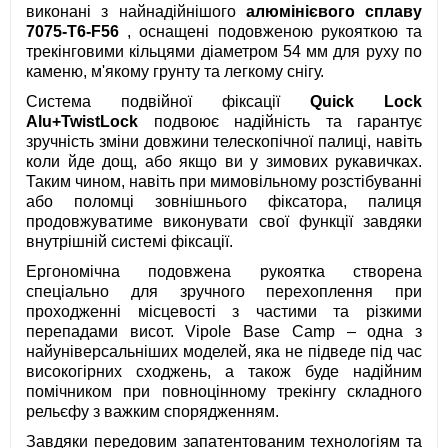
виконані з найнадійнішого
алюмінієвого сплаву
7075-T6-F56
, оснащені подовженою рукояткою та
трекінговими кільцями діаметром 54 мм для руху по
каменю, м'якому грунту та легкому снігу.
Система подвійної фіксації
Quick Lock
Alu+TwistLock
подвоює надійність та гарантує
зручність зміни довжини телескопічної палиці, навіть
коли йде дощ, або якщо ви у зимових рукавичках.
Таким чином, навіть при мимовільному розстібуванні
або поломці зовнішнього фіксатора, палиця
продовжуватиме виконувати свої функції завдяки
внутрішній системі фіксації.
Ергономічна подовжена рукоятка створена
спеціально для зручного перехоплення при
проходженні місцевості з частими та різкими
перепадами висот. Vipole Base Camp – одна з
найуніверсальніших моделей, яка не підведе під час
високогірних сходжень, а також буде надійним
помічником при повноцінному трекінгу складного
рельєфу з важким спорядженням.
Завдяки передовим запатентованим технологіям та