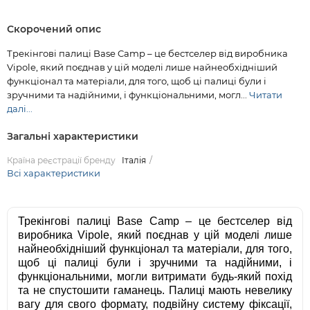
Скорочений опис
Трекінгові палиці Base Camp – це бестселер від виробника
Vipole, який поєднав у цій моделі лише найнеобхідніший
функціонал та матеріали, для того, щоб ці палиці були і
зручними та надійними, і функціональними, могл...
Читати
далі...
Загальні характеристики
Країна реєстрації бренду
Італія
Всі характеристики
Трекінгові палиці Base Camp – це бестселер від
виробника Vipole, який поєднав у цій моделі лише
найнеобхідніший функціонал та матеріали, для того,
щоб ці палиці були і зручними та надійними, і
функціональними, могли витримати будь-який похід
та не спустошити гаманець. Палиці мають невелику
вагу для свого формату, подвійну систему фіксації,