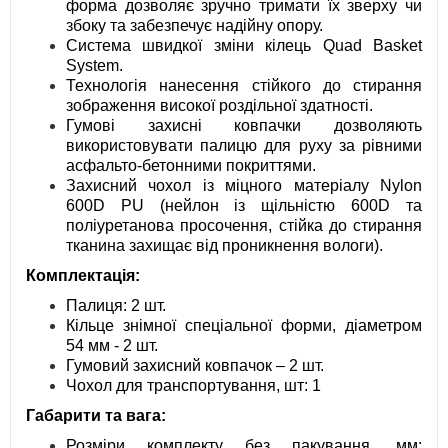
форма дозволяє зручно тримати їх зверху чи
збоку та забезпечує надійну опору.
Система швидкої зміни кілець Quad Basket
System.
Технологія нанесення стійкого до стирання
зображення високої роздільної здатності.
Гумові захисні ковпачки дозволяють
використовувати палицю для руху за рівними
асфальто-бетонними покриттями.
Захисний чохол із міцного матеріалу Nylon
600D PU (нейлон із щільністю 600D та
поліуретанова просочення, стійка до стирання
тканина захищає від проникнення вологи).
Комплектація:
Палиця: 2 шт.
Кільце знімної спеціальної форми, діаметром
54 мм - 2 шт.
Гумовий захисний ковпачок – 2 шт.
Чохол для транспортування, шт: 1
Габарити та вага:
Розміри комплекту без пакування, мм: