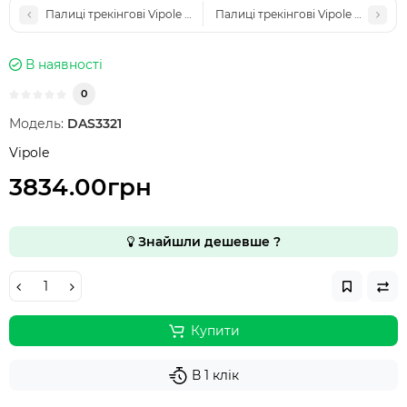
Палиці трекінгові Vipole Base Camp Cork DLX (S25 06)
Палиці трекінгові Vipole Base Cam
В наявності
0
Модель:
DAS3321
Vipole
3834.00грн
Знайшли дешевше ?
Купити
В 1 клік