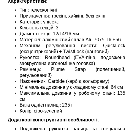
Характеристики:
Тип: телескопічні
Призначення: трекінг, хайкінг, бекпекінг
Категорія: унісекс
Кількість секцій: 3
Діаметр секції: 12/14/16 мм
Матеріал: алюмінієвий сплав Alu 7075 T6 F56
Механізм регулювання висоти: QuickLock
(ексцентриковий) + TwistLock (цанговий)
Рукоятка: Roundhead (EVA-піна, подовжена
заокруглена ергономічна головка)
Ремінець: Plume Strap (полегшений,
регульований)
Наконечник: Carbide (карбід вольфраму)
Мінімальна довжина у складеному стані: 64 см
Максимальна довжина у робочому стані: 135
см
Вага однієї палиці: 235 г
Колір: сіро-зелений
Додаткові конструктивні особливості:
Подовжена рукоятка палиць та спеціальна