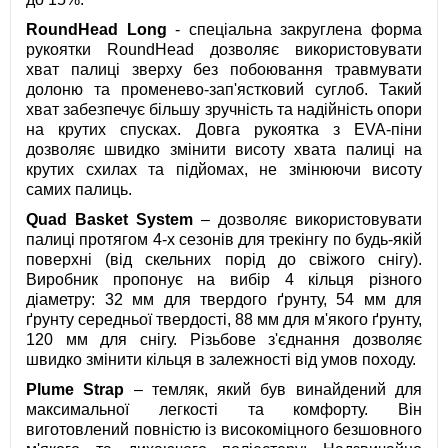
RoundHead Long
- спеціальна закруглена форма
рукоятки RoundHead дозволяє використовувати
хват палиці зверху без побоювання травмувати
долоню та променево-зап'ястковий суглоб. Такий
хват забезпечує більшу зручність та надійність опори
на крутих спусках. Довга рукоятка з EVA-піни
дозволяє швидко змінити висоту хвата палиці на
крутих схилах та підйомах, не змінюючи висоту
самих палиць.
Quad Basket System
– дозволяє використовувати
палиці протягом 4-х сезонів для трекінгу по будь-якій
поверхні (від скельних порід до свіжого снігу).
Виробник пропонує на вибір 4 кільця різного
діаметру: 32 мм для твердого ґрунту, 54 мм для
ґрунту середньої твердості, 88 мм для м'якого ґрунту,
120 мм для снігу. Різьбове з'єднання дозволяє
швидко змінити кільця в залежності від умов походу.
Plume Strap
– темляк, який був винайдений для
максимальної легкості та комфорту. Він
виготовлений повністю із високоміцного безшовного