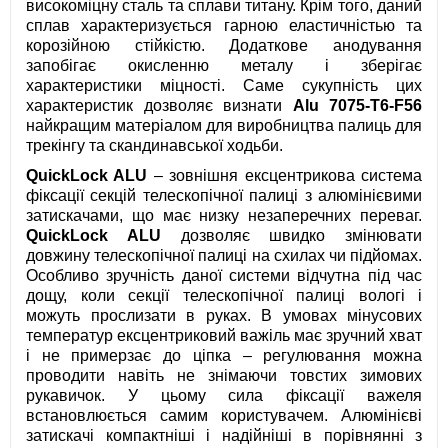
високоміцну сталь та сплави титану. Крім того, даний
сплав характеризується гарною еластичністью та
корозійною стійкістю. Додаткове анодування
запобігає окисленню металу і зберігає
характеристики міцності. Саме сукупність цих
характеристик дозволяє визнати
Alu 7075-T6-F56
найкращим матеріалом для виробництва палиць для
трекінгу та скандинавської ходьби.
QuickLock ALU
– зовнішня ексцентрикова система
фіксації секцій телескопічної палиці з алюмінієвими
затискачами, що має низку незаперечних переваг.
QuickLock ALU
дозволяє швидко змінювати
довжину телескопічної палиці на схилах чи підйомах.
Особливо зручність даної системи відчутна під час
дощу, коли секції телескопічної палиці вологі і
можуть прослизати в руках. В умовах мінусових
температур ексцентриковий важіль має зручний хват
і не примерзає до ціпка – регулювання можна
проводити навіть не знімаючи товстих зимових
рукавичок. У цьому сила фіксації важеля
встановлюється самим користувачем. Алюмінієві
затискачі компактніші і надійніші в порівнянні з