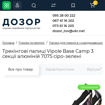
0
095 28 00 222
067 61 16 202
073 61 16 203
dozor_tov@ukr.net
Головна
Туризм та кемпінг
Палиці для трекінга і скандинавської
Трекінгові палиці Vipole Base Camp 3
секції алюміній 7075 сіро-зелені
0
Все про товар
Характеристики
Відгуки
Популярний