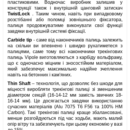
пластиковими. Водночас виробник залишив у
конструкції також і внутрішній цанговий затискач
TwistLock
. Таким чином, навіть при випадковому
розстібанні або поломці зовнішнього фіксатора,
палиця продовжуватиме виконувати свої функції
завдяки внутрішній системі фіксації.
Carbide tip
- саме від наконечників палиць залежить
на скільки ви впевнено і швидко рухатиметеся з
палицями, саме тому всі наконечники трекінгових
палиць Vipole виготовляються з карбіду вольфраму,
що є одночасно міцним і зносостійким матеріалом,
який забезпечує максимально надійне зчеплення
навіть на бетонних і кам'яних.
Thin Shaft
– технологія, що дозволяє без шкоди для
міцності виробляти трекінгові палиці зі зменшеним
діаметром секцій (16-14-12 мм замість звичних 18-
16-14 мм). Це досягається завдяки використанню
сучасних матеріалів (Alu 7075 T6 F56 та 100% HM
Carbon). Такі трекінгові палиці краще збалансовані,
менше розгойдуються під час ходьби, мають малий
опір вітру та забезпечують при цьому економію у вазі
до 15%.