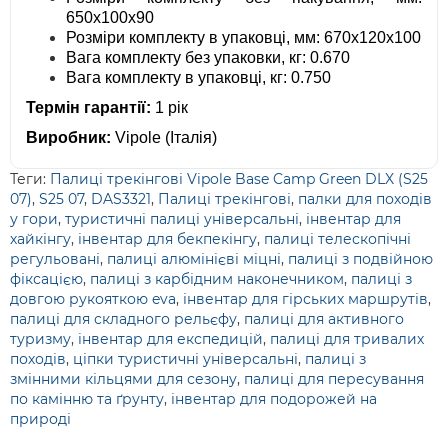
650х100х90
Розміри комплекту в упаковці, мм: 670х120х100
Вага комплекту без упаковки, кг: 0.670
Вага комплекту в упаковці, кг: 0.750
Термін гарантії:
1 рік
Виробник:
Vipole (Італія)
Теги:
Палиці трекінгові Vipole Base Camp Green DLX (S25
07)
,
S25 07
,
DAS3321
,
Палиці трекінгові
,
палки для походів
у гори
,
туристичні палиці універсальні
,
інвентар для
хайкінгу
,
інвентар для бекпекінгу
,
палиці телескопічні
регульовані
,
палиці алюмінієві міцні
,
палиці з подвійною
фіксацією
,
палиці з карбідним наконечником
,
палиці з
довгою рукояткою eva
,
інвентар для гірських маршрутів
,
палиці для складного рельєфу
,
палиці для активного
туризму
,
інвентар для експедицій
,
палиці для тривалих
походів
,
ціпки туристичні універсальні
,
палиці з
змінними кільцями для сезону
,
палиці для пересування
по камінню та ґрунту
,
інвентар для подорожей на
природі