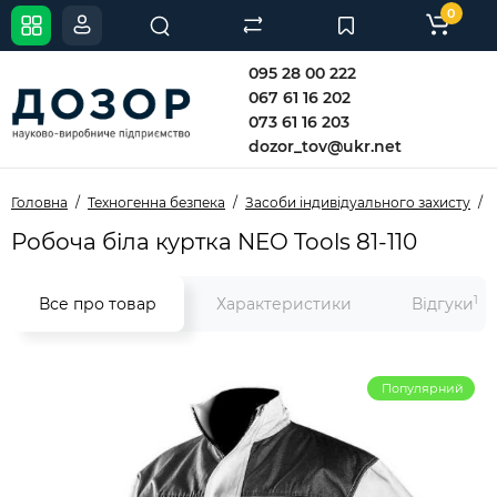
0
095 28 00 222
067 61 16 202
073 61 16 203
dozor_tov@ukr.net
Головна
Техногенна безпека
Засоби індивідуального захисту
Робоча біла куртка NEO Tools 81-110
1
Все про товар
Характеристики
Відгуки
Популярний