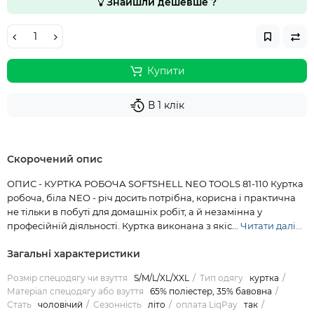
Знайшли дешевше ?
Купити
В 1 клік
Скорочений опис
ОПИС - КУРТКА РОБОЧА SOFTSHELL NEO TOOLS 81-110 Куртка
робоча, біла NEO - річ досить потрібна, корисна і практична
не тільки в побуті для домашніх робіт, а й незамінна у
професійній діяльності. Куртка виконана з якіс...
Читати далі...
Загальні характеристики
Розмір спецодягу чи взуття
S/M/L/XL/XXL
Тип одягу
куртка
Матеріал спецодягу або взуття
65% поліестер, 35% бавовна
Стать
чоловічий
Сезонність
літо
оплата LiqPay
так