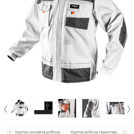
Куртка чоловіча робоча NEO Tools 81-410
Куртка робоча трикотажна NEO To