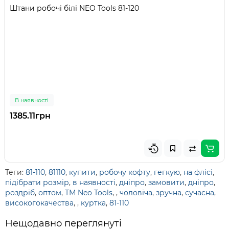
Штани робочі білі NEO Tools 81-120
В наявності
1385.11грн
Теги:
81-110
,
81110
,
купити
,
робочу кофту
,
гегкую
,
на флісі
,
підібрати розмір
,
в наявності
,
дніпро
,
замовити
,
дніпро
,
роздріб
,
оптом
,
ТМ Neo Tools
,
,
чоловіча
,
зручна
,
сучасна
,
високогокачества
,
,
куртка
,
81-110
Нещодавно переглянуті