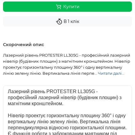
Купити
В 1 клік
Скорочений опис
Лазерний рівень PROTESTER LL305G - професійний лазерний
нівелір (будівник площин) з магнітним кронштейном. Нівелір
проектує горизонтальну площину 360° і одну вертикальну
лінію зелену лінію. Вертикальна лінія перпе...
Читати далі...
Лазерний рівень PROTESTER LL305G -
професійний лазерний нівелір (будівник площин) з
магнітним кронштейном.
Нівелір проектує горизонтальну площину 360° і одну
вертикальну лінію зелену лінію. Вертикальна лінія
перпендикулярна відносно горизонтальної площини.
Є функція роботи з заблокованим маятником під