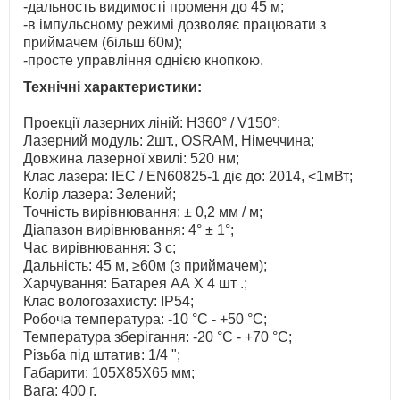
-дальность видимості променя до 45 м;
-в імпульсному режимі дозволяє працювати з
приймачем (більш 60м);
-просте управління однією кнопкою.
Технічні характеристики:
Проекції лазерних ліній: H360° / V150°;
Лазерний модуль: 2шт., OSRAM, Німеччина;
Довжина лазерної хвилі: 520 нм;
Клас лазера: IEC / EN60825-1 діє до: 2014, <1мВт;
Колір лазера: Зелений;
Точність вирівнювання: ± 0,2 мм / м;
Діапазон вирівнювання: 4° ± 1°;
Час вирівнювання: 3 с;
Дальність: 45 м, ≥60м (з приймачем);
Харчування: Батарея АА Х 4 шт .;
Клас вологозахисту: IP54;
Робоча температура: -10 °C - +50 °C;
Температура зберігання: -20 °C - +70 °C;
Різьба під штатив: 1/4 ";
Габарити: 105Х85Х65 мм;
Вага: 400 г.