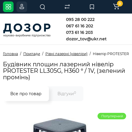
0
095 28 00 222
067 61 16 202
073 61 16 203
dozor_tov@ukr.net
Головна
Прилади
Рівні лазерні (нівеліри)
Нівелір PROTESTER L
Будівник площин лазерний нівелір
PROTESTER LL305G, H360 ° / 1V, (зелений
промінь)
0
Все про товар
Відгуки
Популярний