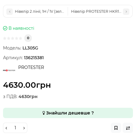
Нівелір 2 лінії, 1H / 1V (зелений промінь) PROTESTER LL102G
Нівелір PROTESTER HKR1500 рота
В наявності
0
Модель:
LL305G
Артикул:
136215381
PROTESTER
4630.00грн
з ПДВ:
4630грн
Знайшли дешевше ?