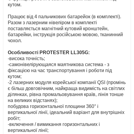
кутом.
Працює від 4 пальчикових батарейок (в комплекті).
Разом з лазерним нівеліром в комплекті
поставляється магнітний кутовий кронштейн,
батарейки, інструкція російською мовою, тканинний
чохол.
Особливості PROTESTER LL305G:
-висока точність;
-самонівелірующаяся маятникова система - з
фіксацією на час транспортування і роботи під
кутом;
-2 лазерних модуля корейської компанії QSI (промінь
є більш довговічним, найкраща видимість на світлих
ділянках, рівна промальовування країв, лінія тонше
на великих відстанях);
побудова горизонтальної площини 360° і
вертикальної лінії, ідеальний варіант для внутрішніх
робіт;
-включення / вимикання горизонтальних і
вертикальної лінії;