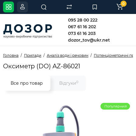
0
095 28 00 222
067 61 16 202
073 61 16 203
dozor_tov@ukr.net
Головна
Прилади
Аналіз води і речовин
Потенціометричні пр
Оксиметр (DO) AZ-86021
0
Все про товар
Відгуки
Популярний