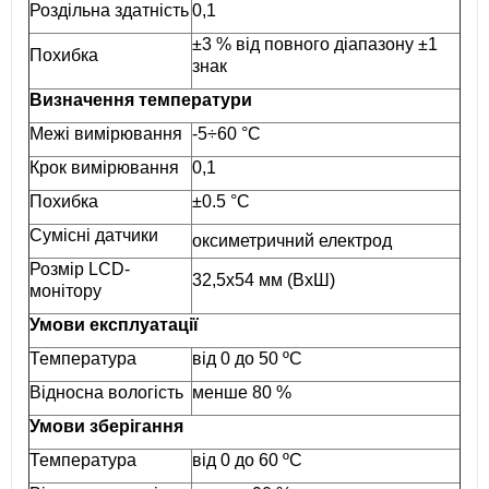
Роздільна здатність
0,1
±3 % від повного діапазону ±1
Похибка
знак
Визначення температури
Межі вимірювання
-5÷60 °C
Крок вимірювання
0,1
Похибка
±0.5 °C
Сумісні датчики
оксиметричний електрод
Розмір LCD-
32,5х54 мм (ВхШ)
монітору
Умови експлуатації
Температура
від 0 до 50 ºС
Відносна вологість
менше 80 %
Умови зберігання
Температура
від 0 до 60 ºС