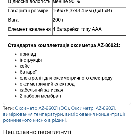
Відносна вологість
менше 90 %
Габаритні розміри
169x78,3x43,4 мм (ДхШхВ)
Вага
200 г
Елемент живлення
4 батарейки типу AAA
Стандартна комплектація оксиметра AZ-86021
:
прилад
інструкція
кейс
батареї
електроліт для оксиметричного електроду
оксиметричний електрод
кабельний затискач
2 набори мембран
Теги:
Оксиметр AZ-86021 (DO)
,
Оксиметр
,
AZ-86021
,
вимірювання температури
,
вимірювання концентрації
розчиненого кисню в рідині
,
Нещодавно переглянуті