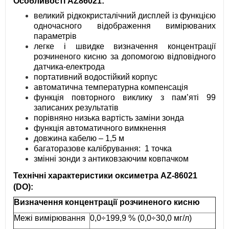
Особливості AZ86021:
великий рідкокристалічний дисплей із функцією
одночасного відображення вимірюваних
параметрів
легке і швидке визначення концентрації
розчиненого кисню за допомогою відповідного
датчика-електрода
портативний водостійкий корпус
автоматична температурна компенсація
функція повторного виклику з пам’яті 99
записаних результатів
порівняно низька вартість заміни зонда
функція автоматичного вимкнення
довжина кабелю – 1,5 м
багаторазове калібрування: 1 точка
змінні зонди з антиковзаючим ковпачком
Технічні характеристики о
ксиметра AZ-86021
(DO)
:
Визначення концентрації розчиненого кисню
Межі вимірювання
0,0÷199,9 % (0,0÷30,0 мг/л)