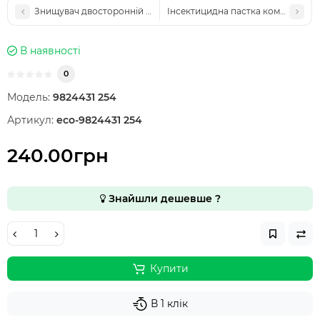
Знищувач двосторонній з клейким папером Pomel DUO LT-30
Інсектицидна пастка комах із кл
В наявності
0
Модель:
9824431 254
Артикул:
eco-9824431 254
240.00грн
Знайшли дешевше ?
Купити
В 1 клік