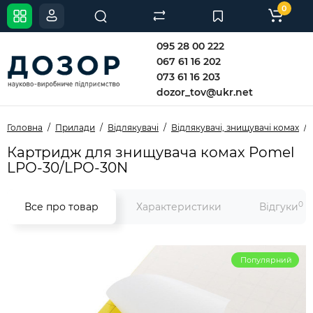
0
095 28 00 222
067 61 16 202
073 61 16 203
dozor_tov@ukr.net
Головна
Прилади
Відлякувачі
Відлякувачі, знищувачі комах
Картридж для знищувача комах Pomel
LPO-30/LPO-30N
0
Все про товар
Характеристики
Відгуки
Популярний