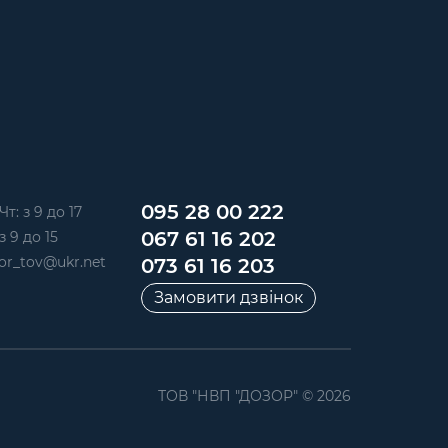
095 28 00 222
Чт: з 9 до 17
067 61 16 202
з 9 до 15
or_tov@ukr.net
073 61 16 203
Замовити дзвінок
ТОВ "НВП "ДОЗОР" © 2026