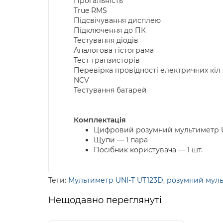
Прогальність
True RMS
Підсвічування дисплею
Підключення до ПК
Тестування діодів
Аналогова гістограма
Тест транзисторів
Перевірка провідності електричних кіл 
NCV
Тестування батарей
Комплектація
Цифровий розумний мультиметр UN
Щупи — 1 пара
Посібник користувача — 1 шт.
Теги:
Мультиметр UNI-T UT123D
,
розумний муль
Нещодавно переглянуті