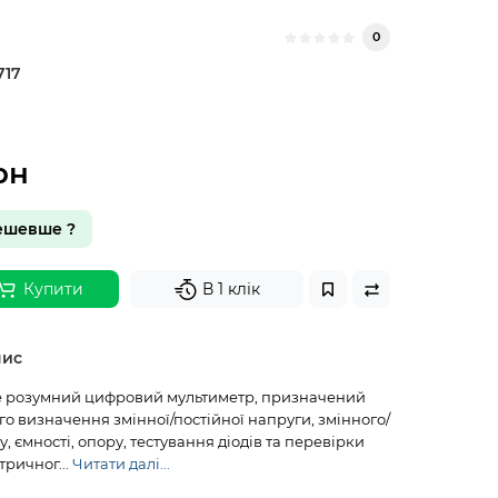
0
717
рн
ешевше ?
Купити
В 1 клік
пис
це розумний цифровий мультиметр, призначений
о визначення змінної/постійної напруги, змінного/
, ємності, опору, тестування діодів та перевірки
тричног...
Читати далі...