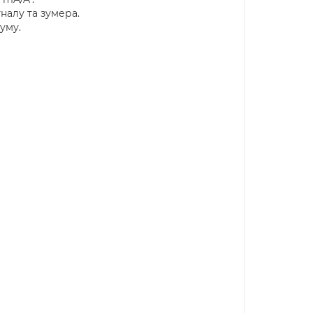
налу та зумера.
уму.