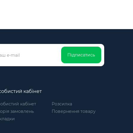
Підписатись
обистий кабінет
обистий кабінет
Розсилка
торія замовлень
Повернення товару
кладки