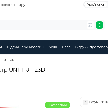
рнення товару
Українська
и
Відгуки про магазин
Акції
Блог
Відгуки про товар
-T UT123D
тр UNI-T UT123D
Розумний ци
Популярний