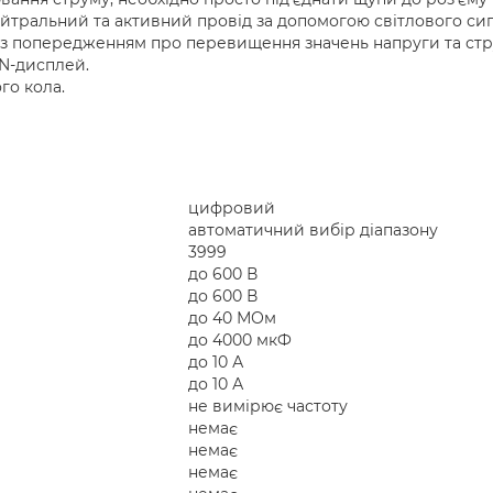
йтральний та активний провід за допомогою світлового сиг
 з попередженням про перевищення значень напруги та стр
N-дисплей.
го кола.
цифровий
автоматичний вибір діапазону
3999
до 600 В
до 600 В
до 40 МОм
до 4000 мкФ
до 10 А
до 10 А
не вимірює частоту
немає
немає
немає