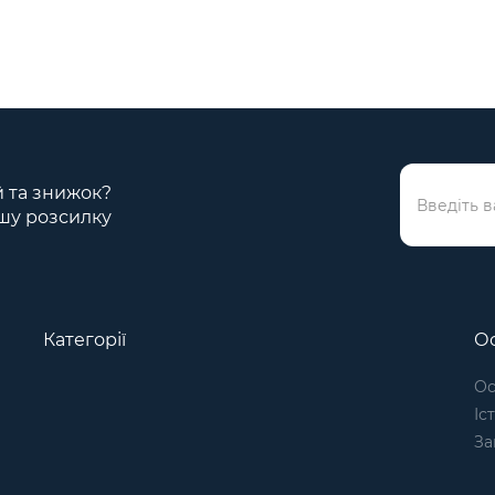
ій та знижок?
шу розсилку
Категорії
Ос
Ос
Іс
За