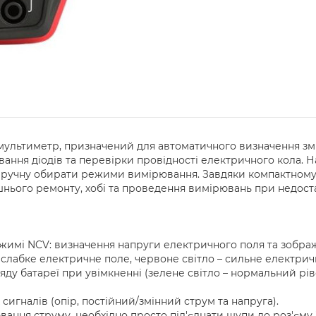
ультиметр, призначений для автоматичного визначення змін
тування діодів та перевірки провідності електричного кола.
вручну обирати режими вимірювання. Завдяки компактному
нього ремонту, хобі та проведення вимірювань при недоста
жимі NCV: визначення напруги електричного поля та зображ
є слабке електричне поле, червоне світло – сильне електрич
ду батареї при увімкненні (зелене світло – нормальний рів
сигналів (опір, постійний/змінний струм та напруга).
ння струму, необхідно просто під'єднати щупи до роз'єму 