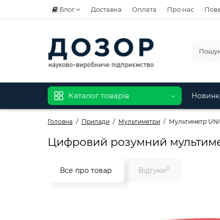
Блог
Доставка
Оплата
Про нас
Пове
Каталог товарів
Новинк
Головна
Прилади
Мультиметри
Мультиметр UNI
Цифровий розумний мультиме
0
Все про товар
Відгуки