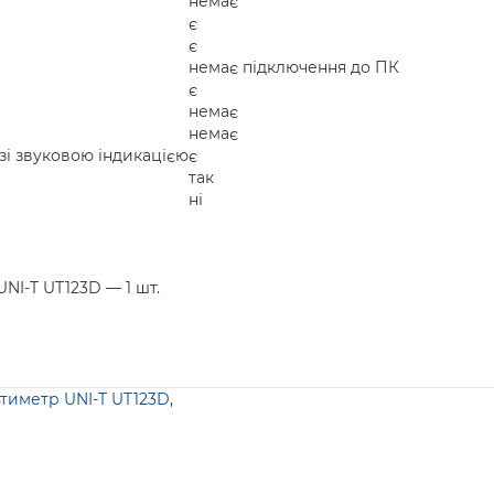
немає
є
є
немає підключення до ПК
є
немає
немає
зі звуковою індикацією
є
так
ні
I-T UT123D — 1 шт.
тиметр UNI-T UT123D
,