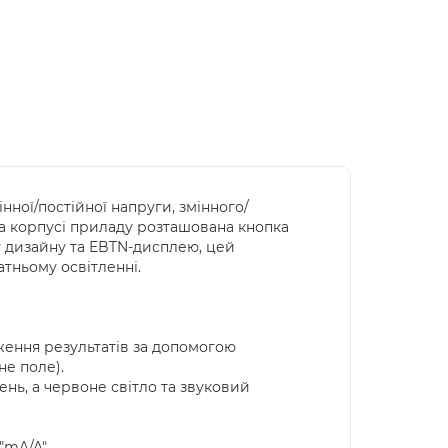
ної/постійної напруги, змінного/
 На корпусі приладу розташована кнопка
 дизайну та EBTN-дисплею, цей
тньому освітленні.
ення результатів за допомогою
не поле).
ень, а червоне світло та звуковий
"mA/A".