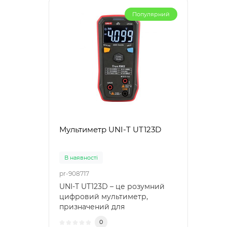
Популярний
Мультиметр UNI-T UT123D
В наявності
pr-908717
UNI-T UT123D – це розумний
цифровий мультиметр,
призначений для
автоматичного визначення
0