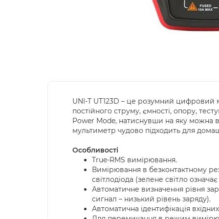
UNI-T UT123D – це розумний цифровий м
постійного струму, ємності, опору, тес
Power Mode, натиснувши на яку можна 
мультиметр чудово підходить для домаш
Особливості
True-RMS вимірювання.
Вимірювання в безконтактному ре
світлодіода (зелене світло означа
Автоматичне визначення рівня заря
сигнал – низький рівень заряду).
Автоматична ідентифікація вхідних 
Для перемикання в режим вимірюва