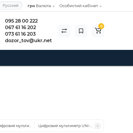
Русский
грн
Валюта
Особистий кабінет
095 28 00 222
0
067 61 16 202
073 61 16 203
dozor_tov@ukr.net
фровий мультиметр UNI-T UT121A
Цифровий мультиметр UNI-T UT161B (аналог UT61B