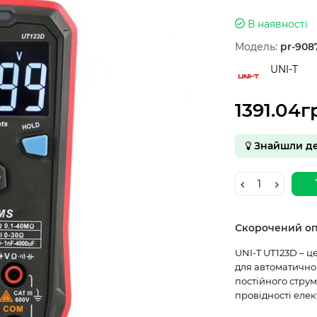
В наявності
Модель:
pr-908
UNI-T
1391.04г
Знайшли д
Скорочений о
UNI-T UT123D – 
для автоматичног
постійного струму
провідності елек