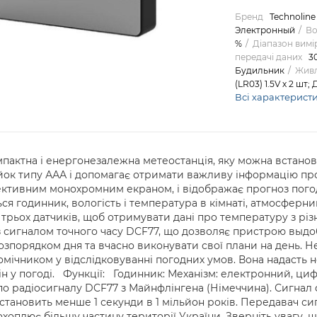
Бренд
Technoline
Электронный
Во
%
Діапазон вимі
передачі даних
3
Будильник
Живл
(LR03) 1.5V х 2 шт;
Всі характерист
омпактна і енергонезалежна метеостанція, яку можна встанов
йок типу ААА і допомагає отримати важливу інформацію про
ктивним монохромним екраном, і відображає прогноз погод
ся годинник, вологість і температура в кімнаті, атмосферни
 трьох датчиків, щоб отримувати дані про температуру з різ
з сигналом точного часу DCF77, що дозволяє пристрою выдо
зпорядком дня та вчасно виконувати свої плани на день. Не
омічником у відслідковуванні погодних умов. Вона надасть 
мін у погоді. Функції: Годинник: Механізм: електронний, ц
по радіосигналу DCF77 з Майнфлінгена (Німеччина). Сигнал
а становить менше 1 секунди в 1 мільйон років. Передавач с
і охоплює більшу частину території України. Зверніть увагу