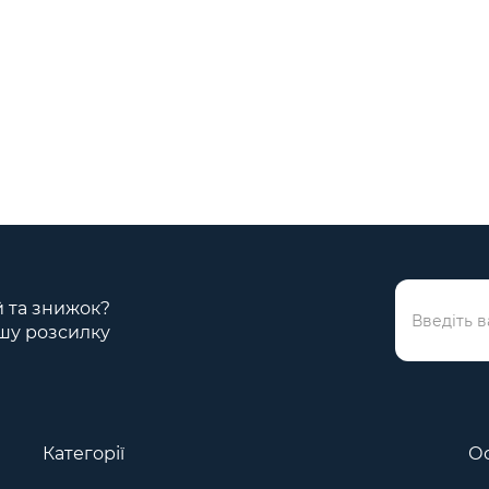
ій та знижок?
шу розсилку
Категорії
Ос