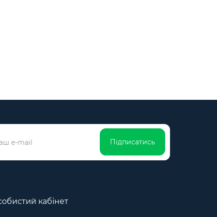
Підписатись
обистий кабінет