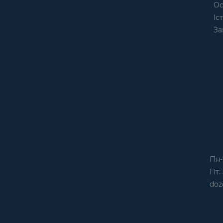
Ос
Іс
За
Пн-
Пт: 
doz