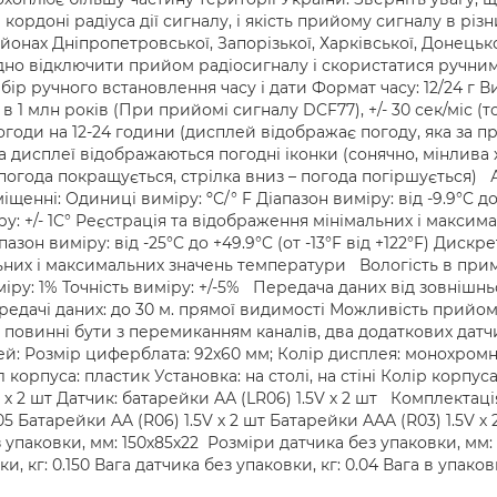
а кордоні радіуса дії сигналу, і якість прийому сигналу в різ
онах Дніпропетровської, Запорізької, Харківської, Донецьк
хідно відключити прийом радіосигналу і скористатися ручн
ір ручного встановлення часу і дати Формат часу: 12/24 г В
 с в 1 млн років (При прийомі сигналу DCF77), +/- 30 сек/міс 
оди на 12-24 години (дисплей відображає погоду, яка за пр
дисплеї відображаються погодні іконки (сонячно, мінлива х
– погода покращується, стрілка вниз – погода погіршується
ні: Одиниці виміру: ºС/° F Діапазон виміру: від -9.9°C до +4
міру: +/- 1C° Реєстрація та відображення мінімальних і мак
зон виміру: від -25°C до +49.9°C (от -13°F від +122°F) Дискрет
льних і максимальних значень температури Вологість в прим
міру: 1% Точність виміру: +/-5% Передача даних від зовнішн
ередачі даних: до 30 м. прямої видимості Можливість прийом
о повинні бути з перемиканням каналів, два додаткових да
й: Розмір циферблата: 92x60 мм; Колір дисплея: монохромн
л корпуса: пластик Установка: на столі, на стіні Колір корпу
V х 2 шт Датчик: батарейки AА (LR06) 1.5V х 2 шт Комплекта
5 Батарейки AA (R06) 1.5V х 2 шт Батарейки AАA (R03) 1.5V 
з упаковки, мм: 150х85х22 Розміри датчика без упаковки, мм:
, кг: 0.150 Вага датчика без упаковки, кг: 0.04 Вага в упаковці