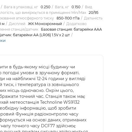
Вага в упаковці, кг
0.250
Вага, кг
0.150
Вид
логість, що вимірюється в приміщенні Min/Max
20/95
рювання атмосферного тиску
850-1100 гПа
Дальність
0 м
Дисплей
ЖК Монохромный
Додатково
ення станція/датчик
Базовая станция: батарейки AAA
 Датчик: батарейки АА (LR06) 1.5V х 2 шт
ики
ити в будь-якому місці будинку чи
 погодні умови в зручному форматі.
и на найближчі 12-24 години у вигляді
й тиск, і температура із зовнішнього
них місць одночасно. Окрім цього,
бражати точний час. Станція також має
хай метеостанція Technoline WS9132
необхідну інформацію, щоб зробити
ифровий Функція радіоконтролю часу
 формується на основі даних, отриманих
игналу точного часу DCF77 здійснює
, що якісний прийом сигналу здійснюється