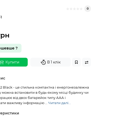
0
1
грн
ешевше ?
Купити
В 1 клік
пис
2 Black - це стильна компактна і енергонезалежна
у можна встановити в будь-якому місці будинку чи
рацює від двох батарейок типу ААА і
ати важливу інформацію ...
Читати далі...
теристики