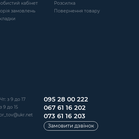
обистий кабінет
Розсилка
торія замовлень
Повернення товару
кладки
095 28 00 222
Чт: з 9 до 17
067 61 16 202
з 9 до 15
or_tov@ukr.net
073 61 16 203
Замовити дзвінок