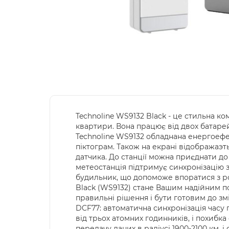
Technoline WS9132 Black - це стильна к
квартири. Вона працює від двох батаре
Technoline WS9132 обладнана енергоефе
піктограм. Також на екрані відображаэть
датчика. До станції можна приєднати до
метеостанція підтримує синхронізацію 
будильник, що допоможе впоратися з ро
Black (WS9132) стане Вашим надійним п
правильні рішення і бути готовим до з
DCF77: автоматична синхронізація часу 
від трьох атомних годинників, і похибк
передачу даних в радіусі 1900-2100 км, 