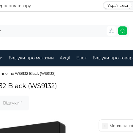
рнення товару
Українська
и
Відгуки про магазин
Акції
Блог
Відгуки про товар
hnoline WS9132 Black (WS9132)
2 Black (WS9132)
0
Відгуки
Метеостанція