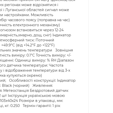
них регіонах може відрізнятися і
ої і Луганської областей сигнал може
ими настройками. Можливість
ибір часового поясу (поправка на час)
(точність електронного механізму)
огнозом встановиться через 12-24
марність,хмарно, дощ, сніг) Індикатор
) Атмосферний тиск: Поточний
9.9°C (від +14.2°F до +122°F)
симальних значень температури Зовнішня
ність виміру: 0.1°C Точність виміру: +/-
іщенні: Одиниці виміру: % RH Діапазон
ього датчика температури: Частота
у і відображення температури від 3-х
тчика купуються окремо)
ий; Особливості конструкції: Індикатор
са: Black (чорний) Живлення:
ція: Метеостанція Бездротовий датчик
х 2 шт Інструкція українською мовою
 103х40х24 Розміри в упаковці, мм:
, кг: 0.250 Термін гарантії: 1 рік