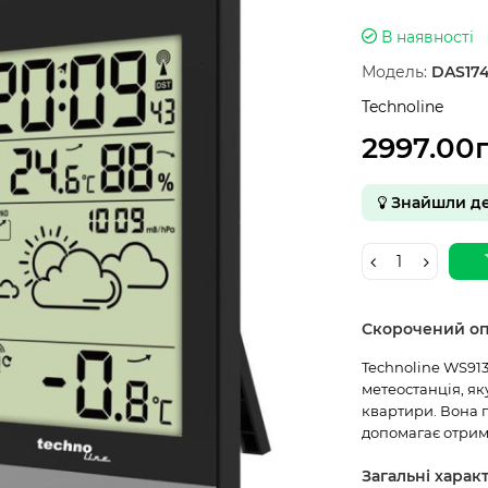
В наявності
Модель:
DAS174
Technoline
2997.00
Знайшли д
Скорочений о
Technoline WS913
метеостанція, як
квартири. Вона п
допомагає отрим
Загальні харак