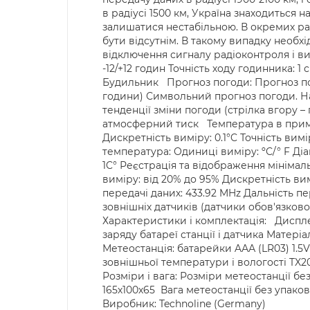
в радіусі 1500 км, Україна знаходиться н
залишатися нестабільною. В окремих рай
бути відсутнім. В такому випадку необ
відключення сигналу радіоконтроля і виб
-12/+12 годин Точність ходу годинника: 1
Будильник Прогноз погоди: Прогноз пог
години) Символьний прогноз погоди. На 
тенденції зміни погоди (стрілка вгору 
атмосферний тиск Температура в приміщен
Дискретність виміру: 0.1°C Точність ви
температура: Одиниці виміру: ºС/° F Діапа
1C° Реєстрація та відображення мініма
виміру: від 20% до 95% Дискретність ви
передачі даних: 433.92 MHz Дальність п
зовнішніх датчиків (датчики обов'язков
Характеристики і комплектація: Диспле
заряду батареї станції і датчика Матеріа
Метеостанція: батарейки AАА (LR03) 1.5
зовнішньої температури і вологості TX20
Розміри і вага: Розміри метеостанції бе
165х100х65 Вага метеостанції без упаковки
Виробник: Technoline (Germany)