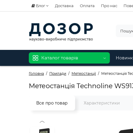
Блог
Доставка
Оплата
Про нас
Пове
Каталог товарів
Новинк
Головна
Прилади
Метеостанції
Метеостанція Tec
Метеостанція Technoline WS913
Все про товар
Характеристики