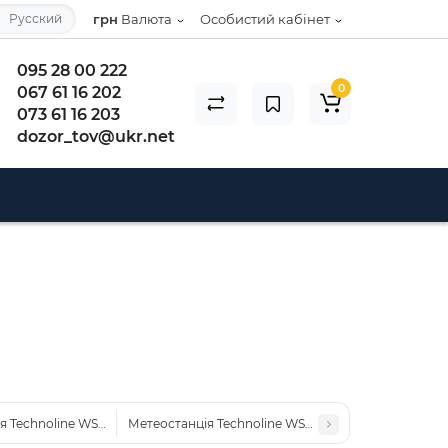
Русский
грн
Валюта
Особистий кабінет
095 28 00 222
0
067 61 16 202
073 61 16 203
dozor_tov@ukr.net
 Technoline WS6502 Black/Silver (WS6502)
Метеостанція Technoline WS9130 Silver/Black (WS913