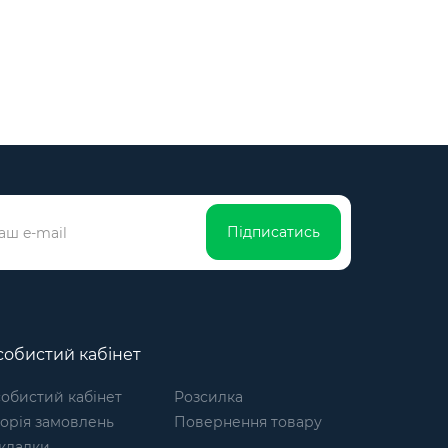
Підписатись
обистий кабінет
обистий кабінет
Розсилка
торія замовлень
Повернення товару
кладки