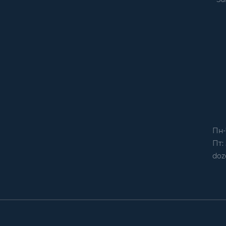
Пн-
Пт: 
doz