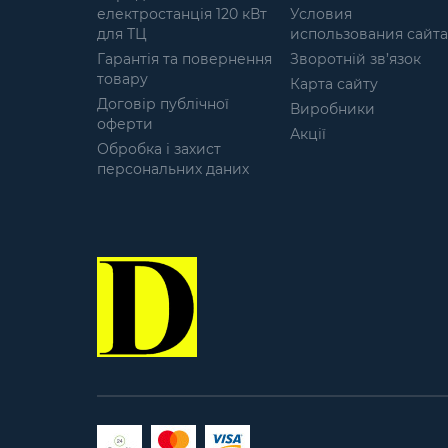
електростанція 120 кВт
Условия
для ТЦ
использования сайта
Гарантія та повернення
Зворотній зв’язок
товару
Карта сайту
Договір публічної
Виробники
оферти
Акції
Обробка і захист
персональних даних