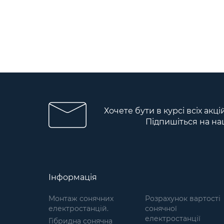
Хочете бути в курсі всіх акц
Підпишіться на на
Інформація
Монтаж сонячних
Розрахунок вартості
електростанцій.
сонячної
електростанції
Гібридна сонячна