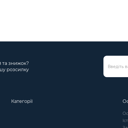
ій та знижок?
шу розсилку
Категорії
Ос
Ос
Іс
За