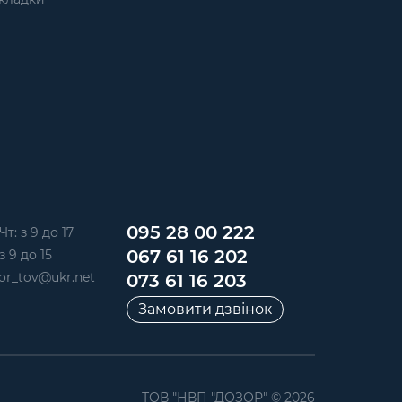
095 28 00 222
Чт: з 9 до 17
067 61 16 202
з 9 до 15
or_tov@ukr.net
073 61 16 203
Замовити дзвінок
ТОВ "НВП "ДОЗОР" © 2026