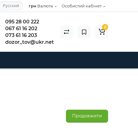
Русский
грн
Валюта
Особистий кабінет
095 28 00 222
0
067 61 16 202
073 61 16 203
dozor_tov@ukr.net
Продовжити