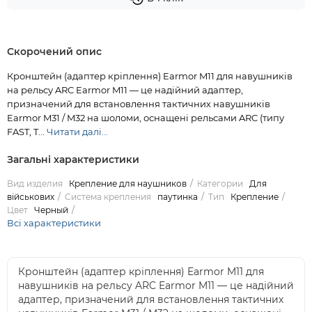
Скорочений опис
Кронштейн (адаптер кріплення) Earmor M11 для навушників
на рельсу ARC Earmor M11 — це надійний адаптер,
призначений для встановлення тактичних навушників
Earmor M31 / M32 на шоломи, оснащені рельсами ARC (типу
FAST, T...
Читати далі...
Загальні характеристики
Вид изделия
Крепление для наушников
Категории
Для
військових
Система крепления
паутинка
Тип
Крепление
Цвет
Черный
Всі характеристики
Кронштейн (адаптер кріплення) Earmor M11 для
навушників на рельсу ARC Earmor M11 — це надійний
адаптер, призначений для встановлення тактичних