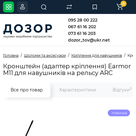
0
095 28 00 222
067 61 16 202
073 61 16 203
dozor_tov@ukr.net
Головна
Шоломи та аксесуари
Кріплення для навушників
Крон
Кронштейн (адаптер кріплення) Earmor
M11 для навушників на рельсу ARC
0
Все про товар
Характеристики
Відгуки
Новинка