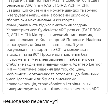
навушників Earmor M31 / M32 на шоломи, оснащені
рельсами ARC (типу FAST, TOR-D, ACH, MICH).
Завдяки цій системі ви можете швидко та зручно
інтегрувати навушники з бойовим шоломом,
зберігаючи максимальний комфорт і
функціональність під час виконання завдань.
Характеристики: Сумісність: ARC-рельси (FAST, TOR-
D, ACH, MICH) Матеріал: високоміцний пластик,
сталеві елементи Колір: чорний Переваги: Надійна
конструкція, стійка до навантажень. Гнучке
регулювання: поворот на 360° та можливість
відкидання на 90°. Просте встановлення без
інструментів. Металеві закінчення забезпечують
стабільне з’єднання з навушниками. Адаптер Earmor
M11 — практичне рішення для тих, хто цінує
мобільність, ергономіку та готовність до будь-яких
умов. Ідеальний вибір для військових,
правоохоронців, страйкболістів і стрільців, які
використовують тактичні шоломи з системою ARC.
Нещодавно переглянуті