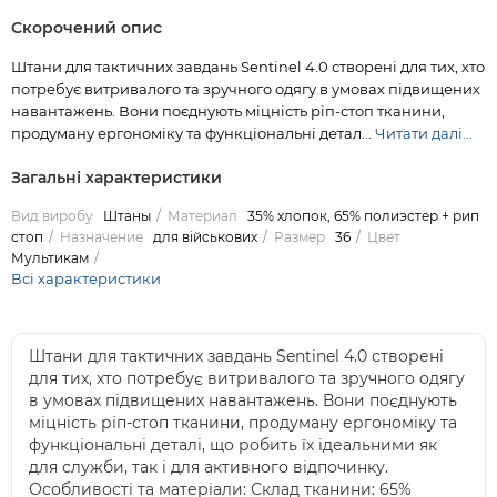
Скорочений опис
Штани для тактичних завдань Sentinel 4.0 створені для тих, хто
потребує витривалого та зручного одягу в умовах підвищених
навантажень. Вони поєднують міцність ріп-стоп тканини,
продуману ергономіку та функціональні детал...
Читати далі...
Загальні характеристики
Вид виробу
Штаны
Материал
35% хлопок, 65% полиэстер + рип
стоп
Назначение
для військових
Размер
36
Цвет
Мультикам
Всі характеристики
Штани для тактичних завдань Sentinel 4.0 створені
для тих, хто потребує витривалого та зручного одягу
в умовах підвищених навантажень. Вони поєднують
міцність ріп-стоп тканини, продуману ергономіку та
функціональні деталі, що робить їх ідеальними як
для служби, так і для активного відпочинку.
Особливості та матеріали: Склад тканини: 65%