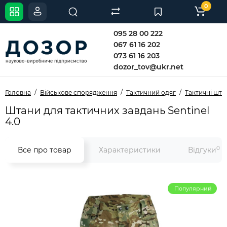
0
095 28 00 222
067 61 16 202
073 61 16 203
dozor_tov@ukr.net
Головна
Військове спорядження
Тактичний одяг
Тактичні шта
Штани для тактичних завдань Sentinel
4.0
0
Все про товар
Характеристики
Відгуки
Популярний