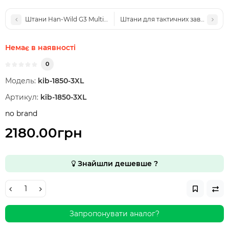
Штани Han-Wild G3 Multicam з наколінниками | Регулювання + 
Штани для тактичних завдань Sent
Немає в наявності
0
Модель:
kib-1850-3XL
Артикул:
kib-1850-3XL
no brand
2180.00грн
Знайшли дешевше ?
Запропонувати аналог?