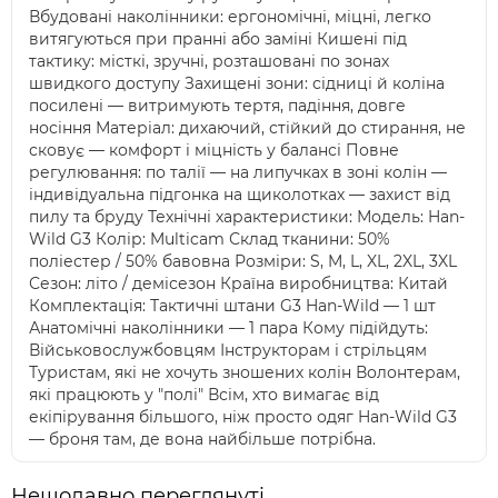
Вбудовані наколінники: ергономічні, міцні, легко
витягуються при пранні або заміні Кишені під
тактику: місткі, зручні, розташовані по зонах
швидкого доступу Захищені зони: сідниці й коліна
посилені — витримують тертя, падіння, довге
носіння Матеріал: дихаючий, стійкий до стирання, не
сковує — комфорт і міцність у балансі Повне
регулювання: по талії — на липучках в зоні колін —
індивідуальна підгонка на щиколотках — захист від
пилу та бруду Технічні характеристики: Модель: Han-
Wild G3 Колір: Multicam Склад тканини: 50%
поліестер / 50% бавовна Розміри: S, M, L, XL, 2XL, 3XL
Сезон: літо / демісезон Країна виробництва: Китай
Комплектація: Тактичні штани G3 Han-Wild — 1 шт
Анатомічні наколінники — 1 пара Кому підійдуть:
Військовослужбовцям Інструкторам і стрільцям
Туристам, які не хочуть зношених колін Волонтерам,
які працюють у "полі" Всім, хто вимагає від
екіпірування більшого, ніж просто одяг Han-Wild G3
— броня там, де вона найбільше потрібна.
Нещодавно переглянуті