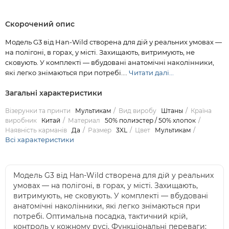
Скорочений опис
Модель G3 від Han-Wild створена для дій у реальних умовах —
на полігоні, в горах, у місті. Захищають, витримують, не
сковують. У комплекті — вбудовані анатомічні наколінники,
які легко знімаються при потребі....
Читати далі...
Загальні характеристики
Візерунки та принти
Мультикам
Вид виробу
Штаны
Країна
виробник
Китай
Материал
50% полиэстер / 50% хлопок
Наявність карманів
Да
Размер
3XL
Цвет
Мультикам
Всі характеристики
Модель G3 від Han-Wild створена для дій у реальних
умовах — на полігоні, в горах, у місті. Захищають,
витримують, не сковують. У комплекті — вбудовані
анатомічні наколінники, які легко знімаються при
потребі. Оптимальна посадка, тактичний крій,
контроль у кожному русі. Функціональні переваги: