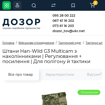
0
095 28 00 222
067 61 16 202
073 61 16 203
dozor_tov@ukr.net
Головна
Військове спорядження
Тактичний одяг
Тактичні шта
Штани Han-Wild G3 Multicam з
наколінниками | Регулювання +
посилення | Для полігону й тактики
0
Все про товар
Характеристики
Відгуки
Популярний