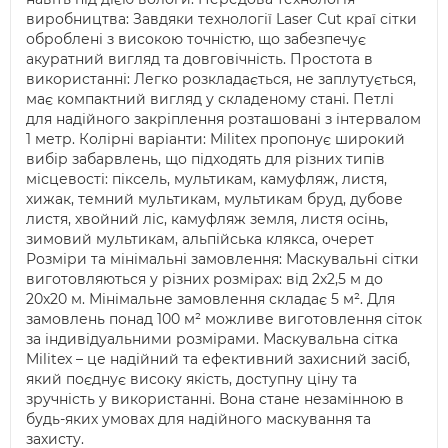
виробництва: Завдяки технології Laser Cut краї сітки
оброблені з високою точністю, що забезпечує
акуратний вигляд та довговічність. Простота в
використанні: Легко розкладається, не заплутується,
має компактний вигляд у складеному стані. Петлі
для надійного закріплення розташовані з інтервалом
1 метр. Колірні варіанти: Militex пропонує широкий
вибір забарвлень, що підходять для різних типів
місцевості: піксель, мультикам, камуфляж, листя,
хижак, темний мультикам, мультикам бруд, дубове
листя, хвойний ліс, камуфляж земля, листя осінь,
зимовий мультикам, альпійська клякса, очерет
Розміри та мінімальні замовлення: Маскувальні сітки
виготовляються у різних розмірах: від 2х2,5 м до
20х20 м. Мінімальне замовлення складає 5 м². Для
замовлень понад 100 м² можливе виготовлення сіток
за індивідуальними розмірами. Маскувальна сітка
Militex – це надійний та ефективний захисний засіб,
який поєднує високу якість, доступну ціну та
зручність у використанні. Вона стане незамінною в
будь-яких умовах для надійного маскування та
захисту.