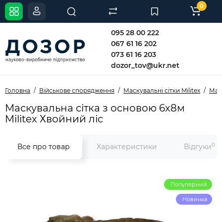
0
095 28 00 222
067 61 16 202
073 61 16 203
dozor_tov@ukr.net
Головна
Військове спорядження
Маскувальні сітки Militex
Маск
Маскувальна сітка з основою 6х8м
Militex Хвойний ліс
0
Все про товар
Характеристики
Відгуки
Популярний
Новинка