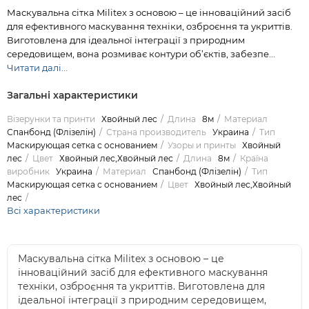
Маскувальна сітка Militex з основою – це інноваційний засіб
для ефективного маскування техніки, озброєння та укриттів.
Виготовлена для ідеальної інтеграції з природним
середовищем, вона розмиває контури об’єктів, забезпе...
Читати далі...
Загальні характеристики
Візерунки та принти
Хвойный лес
Длина
8м
Материал
Спанбонд (Флізелін)
Страна производитель
Украина
Тип
Маскирующая сетка с основанием
Узоры и принты
Хвойный
лес
Цвет
Хвойный лес,Хвойный лес
Длина
8м
Країна
виробник
Украина
Материал
Спанбонд (Флізелін)
Тип
Маскирующая сетка с основанием
Цвет
Хвойный лес,Хвойный
лес
Всі характеристики
Маскувальна сітка Militex з основою – це
інноваційний засіб для ефективного маскування
техніки, озброєння та укриттів. Виготовлена для
ідеальної інтеграції з природним середовищем,