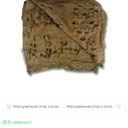
Маскувальна сітка з основою 5х8м Militex Хвойний ліс
Маскувальна сітка з основою 5х10м
В наявності