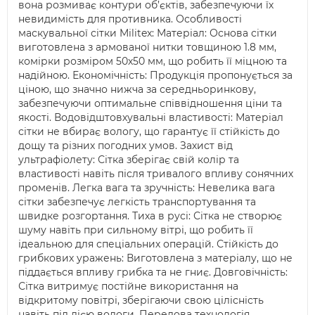
вона розмиває контури об’єктів, забезпечуючи їх
невидимість для противника. Особливості
маскувальної сітки Militex: Матеріал: Основа сітки
виготовлена з армованої нитки товщиною 1.8 мм,
комірки розміром 50х50 мм, що робить її міцною та
надійною. Економічність: Продукція пропонується за
ціною, що значно нижча за середньоринкову,
забезпечуючи оптимальне співвідношення ціни та
якості. Водовідштовхувальні властивості: Матеріал
сітки не вбирає вологу, що гарантує її стійкість до
дощу та різних погодних умов. Захист від
ультрафіолету: Сітка зберігає свій колір та
властивості навіть після тривалого впливу сонячних
променів. Легка вага та зручність: Невелика вага
сітки забезпечує легкість транспортування та
швидке розгортання. Тиха в русі: Сітка не створює
шуму навіть при сильному вітрі, що робить її
ідеальною для спеціальних операцій. Стійкість до
грибкових уражень: Виготовлена з матеріалу, що не
піддається впливу грибка та не гниє. Довговічність:
Сітка витримує постійне використання на
відкритому повітрі, зберігаючи свою цілісність
навіть під дією вологи. Передова технологія