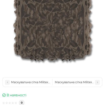
Маскувальна сітка Militex Камуфляж земля індивідуального розмір
Маскувальна сітка Militex Камуфля
В наявності
0