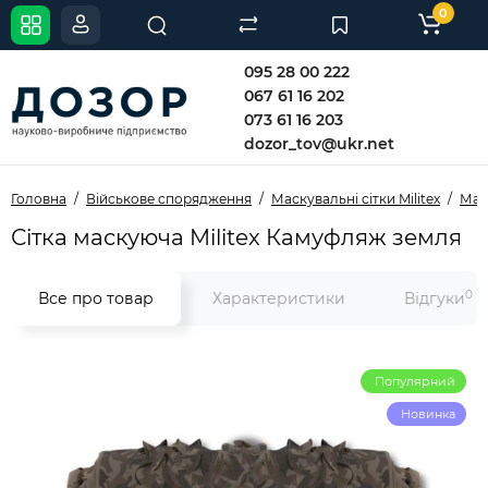
0
095 28 00 222
067 61 16 202
073 61 16 203
dozor_tov@ukr.net
Головна
Військове спорядження
Маскувальні сітки Militex
Маск
Сітка маскуюча Militex Камуфляж земля
0
Все про товар
Характеристики
Відгуки
Популярний
Новинка