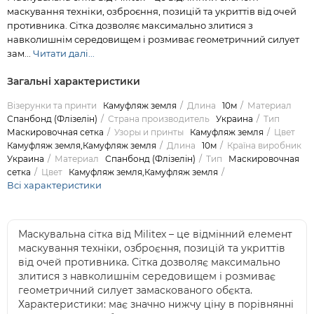
маскування техніки, озброєння, позицій та укриттів від очей
противника. Сітка дозволяє максимально злитися з
навколишнім середовищем і розмиває геометричний силует
зам...
Читати далі...
Загальні характеристики
Візерунки та принти
Камуфляж земля
Длина
10м
Материал
Спанбонд (Флізелін)
Страна производитель
Украина
Тип
Маскировочная сетка
Узоры и принты
Камуфляж земля
Цвет
Камуфляж земля,Камуфляж земля
Длина
10м
Країна виробник
Украина
Материал
Спанбонд (Флізелін)
Тип
Маскировочная
сетка
Цвет
Камуфляж земля,Камуфляж земля
Всі характеристики
Маскувальна сітка від Militex – це відмінний елемент
маскування техніки, озброєння, позицій та укриттів
від очей противника. Сітка дозволяє максимально
злитися з навколишнім середовищем і розмиває
геометричний силует замаскованого обєкта.
Характеристики: має значно нижчу ціну в порівнянні