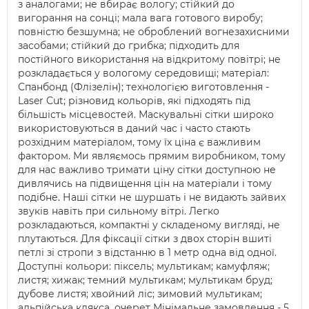
з аналогами; не вбирає вологу; стійкий до
вигорання на сонці; мала вага готового виробу;
повністю безшумна; не оброблений вогнезахисними
засобами; стійкий до грибка; підходить для
постійного використання на відкритому повітрі; не
розкладається у вологому середовищі; матеріал:
Спанбонд (Флізелін); технологією виготовлення -
Laser Cut; різновид кольорів, які підходять під
більшість місцевостей. Маскувальні сітки широко
використовуються в даний час і часто стають
розхідним матеріалом, тому їх ціна є важливим
фактором. Ми являємось прямим виробником, тому
для нас важливо тримати ціну сітки доступною не
дивлячись на підвищення цін на матеріали і тому
подібне. Наші сітки не шуршать і не видають зайвих
звуків навіть при сильному вітрі. Легко
розкладаються, компактні у складеному вигляді, не
плутаються. Для фіксації сітки з двох сторін вшиті
петлі зі стропи з відстанню в 1 метр одна від одної.
Доступні кольори: піксель; мультикам; камуфляж;
листя; хижак; темний мультикам; мультикам бруд;
дубове листя; хвойний ліс; зимовий мультикам;
альпійська клякса. очерет Мінімальне замовлення - 5