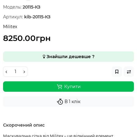
Модель:
20115-КЗ
Артикул:
kib-20115-КЗ
Militex
8250.00грн
Знайшли дешевше ?
Купити
В 1 клік
Скорочений опис
Маскувальна сітка від Militex – це відмінний елемент