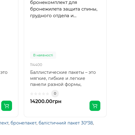
бронекомплект для
броне
бронежилета защита спины,
бронеж
грудного отдела и
и груд
камербанд
В наявності
В наявн
114400
115500
 это
Баллистические пакеты – это
Баллис
мягкие, гибкие и легкие
мягкие
панели разной формы,
панели
ают
которые надежно защищают
которы
0
от..
14200.00грн
11900.
лект
,
бронепакет
,
балістичний пакет 30*38
,