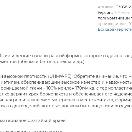
Артикул
113038-2
Украина
Чехол
полиуретановым 
производитель
У
Всі характерист
гибкие и легкие панели разной формы, которые надежно за
нтов (обломки бетона, стекла и др.).
 высокой плотности (UHMWPE). Обратите внимание, что мы 
иэтилен, обеспечивающий высокое качество и надежность
проницаемой ткани – 100% нейлон 170г/м.кв. с термопласт
репко держит края бронепакета и обеспечивает его надежнос
 нагрев и плавление материала в месте контакта, форми
важно для изделий, которые должны быть водо- или возду
 материалов с запайкой краев;