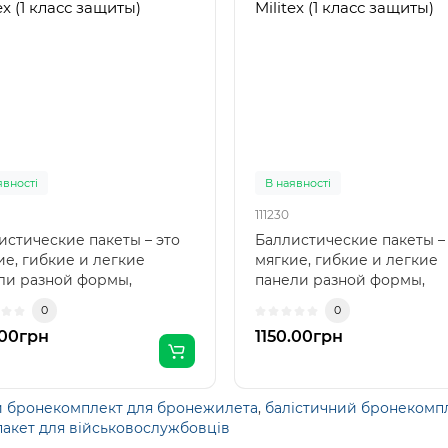
ex (1 класс защиты)
Militex (1 класс защиты)
явності
В наявності
111230
истические пакеты – это
Баллистические пакеты –
ие, гибкие и легкие
мягкие, гибкие и легкие
ли разной формы,
панели разной формы,
рые надежно защищают
которые надежно защищ
0
0
от..
.00грн
1150.00грн
й бронекомплект для бронежилета
,
балістичний бронекомп
пакет для військовослужбовців