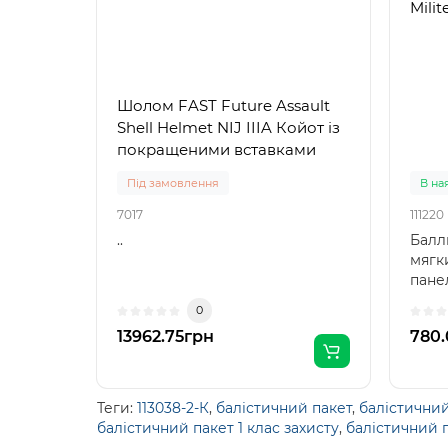
Milit
Шолом FAST Future Assault
Shell Helmet NIJ IIIA Койот із
покращеними вставками
Під замовлення
В на
7017
111220
..
Балл
мягк
пане
кото
0
от..
13962.75грн
780
Теги:
113038-2-К
,
балістичний пакет
,
балістични
балістичний пакет 1 клас захисту
,
балістичний 