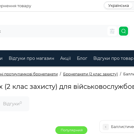
рнення товару
Українська
и
Відгуки про магазин
Акції
Блог
Відгуки про товар
чні протиуламкові бронепакети
Бронепакети (2 клас захисту)
Балли
x (2 клас захисту) для військовослужбо
0
Відгуки
Баллистичес
Популярний