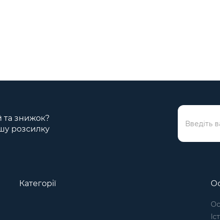
ій та знижок?
шу розсилку
Категорії
Ос
Ос
Іс