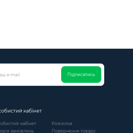
Підписатись
обистий кабінет
обистий кабінет
Розсилка
торія замовлень
Повернення товару