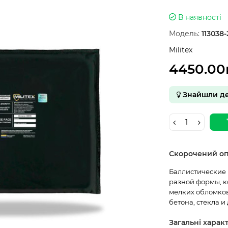
В наявності
Модель:
113038-
Militex
4450.00
Знайшли д
Скорочений о
Баллистические п
разной формы, к
мелких обломко
бетона, стекла и 
Загальні харак