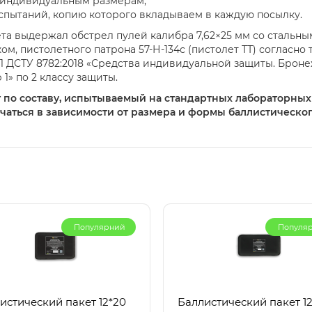
о индивидуальным размерам;
пытаний, копию которого вкладываем в каждую посылку.
ета выдержал обстрел пулей калибра 7,62×25 мм со сталь
, пистолетного патрона 57-Н-134с (пистолет ТТ) согласно тре
1.1 ДСТУ 8782:2018 «Средства индивидуальной защиты. Бро
1» по 2 классу защиты.
 по составу, испытываемый на стандартных лабораторных
аться в зависимости от размера и формы баллистическог
Популярний
Популя
истический пакет 12*20
Баллистический пакет 12