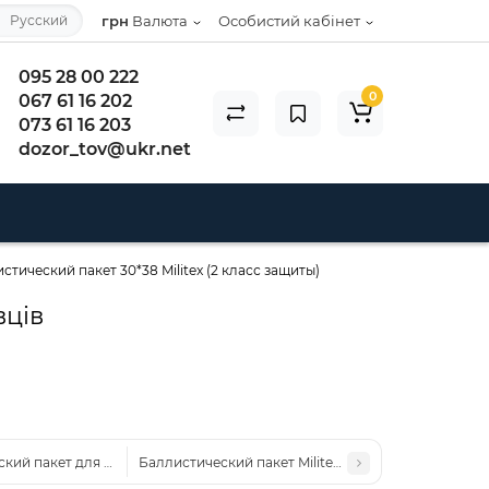
Русский
грн
Валюта
Особистий кабінет
095 28 00 222
0
067 61 16 202
073 61 16 203
dozor_tov@ukr.net
стический пакет 30*38 Militex (2 класс защиты)
вців
кий пакет для напашника Kiborg 29*29*15 Militex (2 класс защиты)
Баллистический пакет Militex для защиты плеч 2 шт