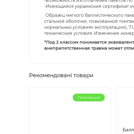
-возможность изготовления пакетов п
-Имеющийся украинский сертификат ис
Образец мягкого баллистического пак
стальной оболочке, плакованной томпаком
нормальных условиях эксплуатации), 7.
технические условия. Изменение номер 
*Под 2 классом понимается эквивалент
внепрепятственная травма может отлич
Рекомендовані товари
Популярний
Балл