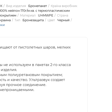
-К
Вид изделия
Бронепакет
Країна виробник
100% нейлон 170г/м.кв. с термопластическим
покрытием
Материал
UHMWPE
Страна
краина
Тип
Бронезащита
Цвет
Черный
ики
щищают от пистолетных шаров, мелких
не используем в пакетах 2-го класса
 изделия.
ичным полиуретановым покрытием;
ть и качество. Ультразвук создает
руя прочное соединение.
хонепроницаемыми.