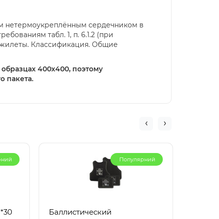
ным нетермоукреплённым сердечником в
бованиям табл. 1, п. 6.1.2 (при
нежилеты. Классификация. Общие
 образцах 400х400, поэтому
о пакета.
рний
Популярний
*30
Баллистический
Баллис