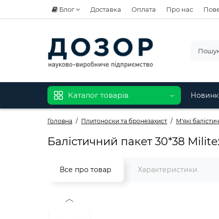
Блог
Доставка
Оплата
Про нас
Пове
Каталог товарів
Новинк
Головна
Плитоноски та бронезахист
М'які балісти
Балістичний пакет 30*38 Milite
Все про товар
Характеристики