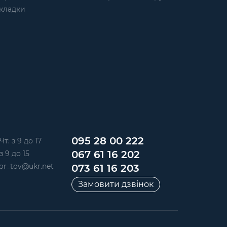
кладки
095 28 00 222
Чт: з 9 до 17
067 61 16 202
з 9 до 15
or_tov@ukr.net
073 61 16 203
Замовити дзвінок