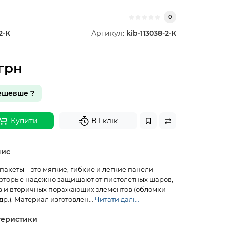
0
2-К
Артикул:
kib-113038-2-К
грн
ешевше ?
Купити
В 1 клік
пис
акеты – это мягкие, гибкие и легкие панели
оторые надежно защищают от пистолетных шаров,
в и вторичных поражающих элементов (обломки
др.). Материал изготовлен...
Читати далі...
теристики