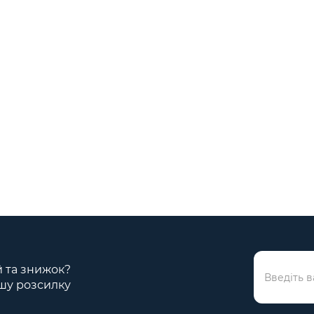
ій та знижок?
шу розсилку