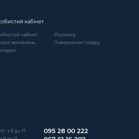
обистий кабінет
обистий кабінет
Розсилка
торія замовлень
Повернення товару
кладки
095 28 00 222
Чт: з 9 до 17
з 9 до 15