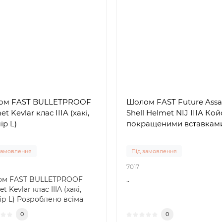
ом FAST BULLETPROOF
Шолом FAST Future Assa
t Kevlar клас IIIA (хакі,
Shell Helmet NIJ IIIA Кой
ір L)
покращеними вставкам
замовлення
Під замовлення
7017
м FAST BULLETPROOF
..
t Kevlar клас IIIA (хакі,
ір L) Розроблено всіма
и військ. ..
0
0