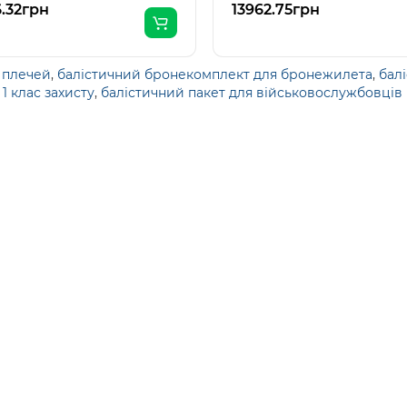
6.32грн
13962.75грн
 плечей
,
балістичний бронекомплект для бронежилета
,
бал
1 клас захисту
,
балістичний пакет для військовослужбовців