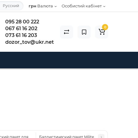
Русский
грн
Валюта
Особистий кабінет
095 28 00 222
0
067 61 16 202
073 61 16 203
dozor_tov@ukr.net
кий пакет для напашника Kiborg 29*29*15 (1 класс защиты)
Баллистический пакет Militex для сумки-напашника 