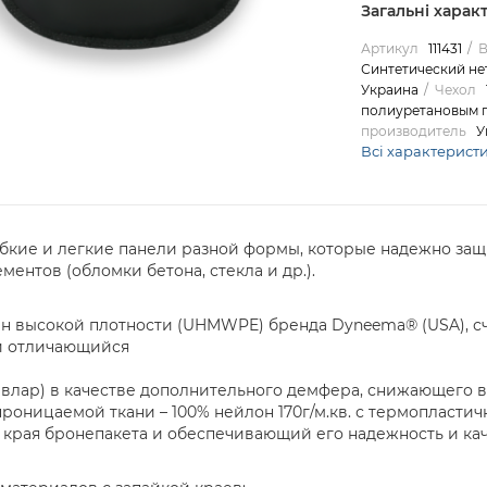
Загальні харак
Артикул
111431
В
Синтетический не
Украина
Чехол
полиуретановым 
производитель
У
Всі характерист
гибкие и легкие панели разной формы, которые надежно за
нтов (обломки бетона, стекла и др.).
н высокой плотности (UHMWPE) бренда Dyneema® (USA), 
и отличающийся
евлар) в качестве дополнительного демфера, снижающего 
проницаемой ткани – 100% нейлон 170г/м.кв. с термопласт
й края бронепакета и обеспечивающий его надежность и кач