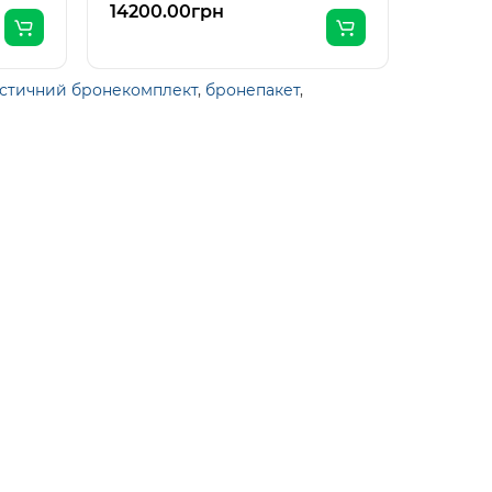
14200.00грн
11900.
істичний бронекомплект
,
бронепакет
,