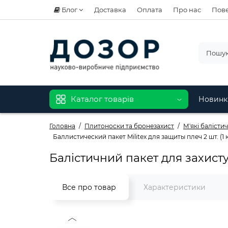
Блог
Доставка
Оплата
Про нас
Пове
Каталог товарів
Новинк
Головна
Плитоноски та бронезахист
М'які балісти
Баллистический пакет Militex для защиты плеч 2 шт. (1
Балістичний пакет для захисту 
Все про товар
Характеристики