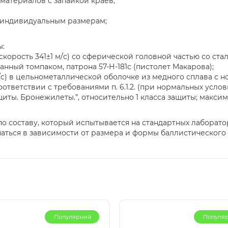
 материалов с запайкой краев;
о индивидуальным размерам;
ы:
(скорость 341±1 м/c) со сферической головной частью со с
анный томпаком, патрона 57-Н-181с (пистолет Макарова);
 м/c) в цельнометаллической оболочке из медного сплава 
ветствии с требованиями п. 6.1.2. (при нормальных условиях 
щиты. Бронежилеты.”, относительно 1 класса защиты; макси
по составу, который испытывается на стандартных лаборат
аться в зависимости от размера и формы баллистического 
Популярний
Популя