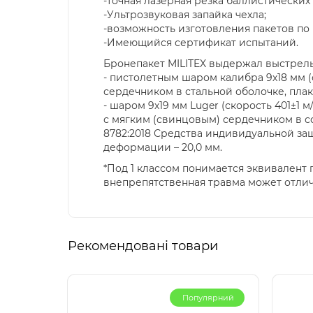
-точная лазерная резка баллистических
-Ультрозвуковая запайка чехла;
-возможность изготовления пакетов п
-Имеющийся сертификат испытаний.
Бронепакет MILITEX выдержал выстрел
- пистолетным шаром калибра 9х18 мм 
сердечником в стальной оболочке, плак
- шаром 9х19 мм Luger (скорость 401±1
с мягким (свинцовым) сердечником в соот
8782:2018 Средства индивидуальной за
деформации – 20,0 мм.
*Под 1 классом понимается эквивалент 
внепрепятственная травма может отлич
Рекомендовані товари
Популярний