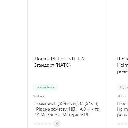
Шолом PE Fast NIJ IIIA
Шол
Стандарт (NATO)
Helme
розм
В наявності
Під 
7015-M
7005
Розміри: L (55-62 см), M (54-58)
Шоло
- Рівень захисту: NIJ IIIA 9 мм та
Helme
.44 Magnum - Матеріал: PE..
розм
типам
0