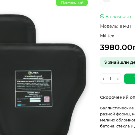
Популярний
В наявності
Модель:
111431
Militex
3980.00
Знайшли д
Скорочений о
Баллистические п
разной формы, к
мелких обломко
бетона, стекла и 