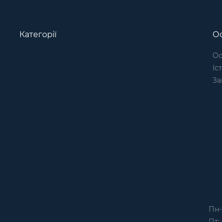
Категорії
Ос
Ос
Іс
За
Пн-
Пт: 