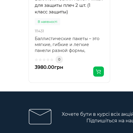
для защиты плеч 2 шт. (1
класс защиты)
В наявності
111431
Баллистические пакеты – это
мягкие, гибкие и легкие
панели разной формы,
которые надежно защищают
0
от пистолетных шаров, мелких
3980.00грн
обломков и вторичных
поражающих элементов
(обломки бетона, стекла и др.).
Материал изготовления
пакетов Militex: -
сверхвысокомолекулярный
полиэтилен высокой
плотности (UHMWPE) бренда
Хочете бути в курсі всіх акц
Dyneema® (USA), считающийся
Підпишіться на на
лучшим выбором для
изготовления баллистической