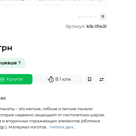
0
Артикул:
kib-111431
грн
ешевше ?
Купити
В 1 клік
пис
акеты – это мягкие, гибкие и легкие панели
оторые надежно защищают от пистолетных шаров,
в и вторичных поражающих элементов (обломки
др.). Материал изготов...
Читати далі...