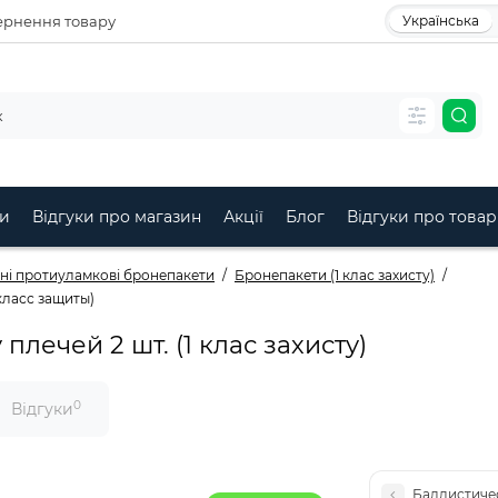
рнення товару
Українська
и
Відгуки про магазин
Акції
Блог
Відгуки про товар
чні протиуламкові бронепакети
Бронепакети (1 клас захисту)
 класс защиты)
плечей 2 шт. (1 клас захисту)
0
Відгуки
Баллистичес