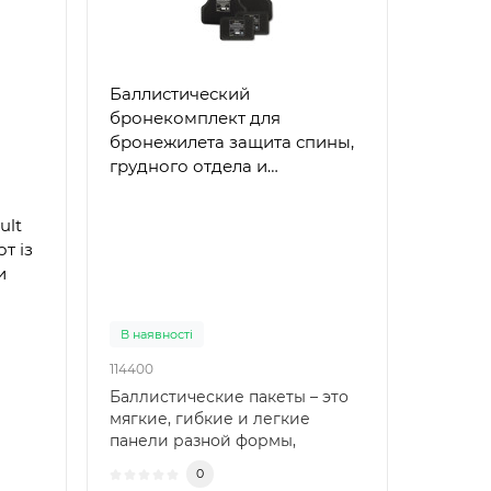
Баллистический
Баллис
бронекомплект для
броне
бронежилета защита спины,
бронеж
грудного отдела и
и груд
камербанд
ult
от із
и
В наявності
В наявн
114400
115500
Баллистические пакеты – это
Баллис
мягкие, гибкие и легкие
мягкие
панели разной формы,
панели
которые надежно защищают
которы
0
от..