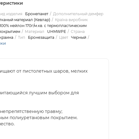
теристики
ид изделия
Бронепакет
Дополнительный демфер
тканый материал (Кевлар)
Країна виробник
100% нейлон 170г/м.кв. с термопластическим
покрытием
Материал
UHMWPE
Страна
краина
Тип
Бронезащита
Цвет
Черный
ики
щищают от пистолетных шаров, мелких
считающийся лучшим выбором для
внепрепятственную травму;
ичным полиуретановым покрытием.
ество.