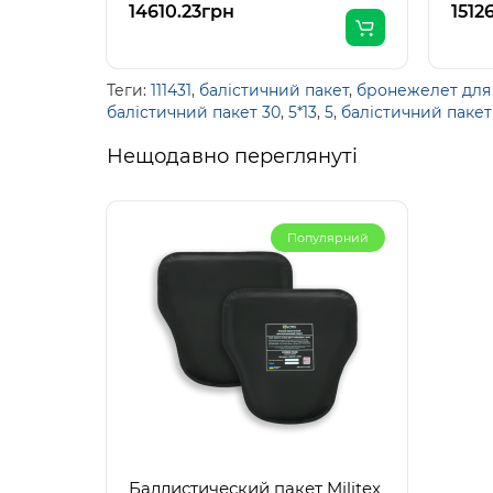
14610.23грн
1512
Теги:
111431
,
балістичний пакет
,
бронежелет для
балістичний пакет 30
,
5*13
,
5
,
балістичний пакет 
Нещодавно переглянуті
Популярний
Баллистический пакет Militex