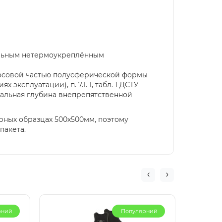
тальным нетермоукреплённым
с носовой частью полусферической формы
эксплуатации), п. 7.1. 1, табл. 1 ДСТУ
мальная глубина внепрепятственной
орных образцах 500х500мм, поэтому
пакета.
рний
Популярний