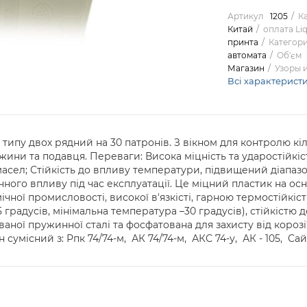
Артикул
1205
Ка
Китай
оплата Li
принта
Категор
автомата
Об'єм
Магазин
Узоры 
Всі характерист
типу двох рядний на 30 патронів. З вікном для контролю кіль
ини та подавця. Переваги: Висока міцність та ударостійкість
 масел; Стійкість до впливу температури, підвищений діапазо
ксичного впливу під час експлуатації. Це міцний пластик на 
мічної промисловості, високої в'язкісті, гарною термостійк
5 градусів, мінімальна температура –30 градусів), стійкістю 
ваної пружинної сталі та фосфатована для захисту від короз
умісний з: Рпк 74/74-м, АК 74/74-м, АКС 74-у, АК - 105, Сайг