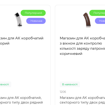
Популярний
Популя
Новинка
Нов
зин для АК коробчатий
Магазин для АК коробч
зорий
з вікном для контролю
кількості заряду патроні
коричневий
явності
В наявності
1206
зин для АК коробчатий,
Магазин для АК коробчат
орного типу двох рядний
секторного типу двох ря