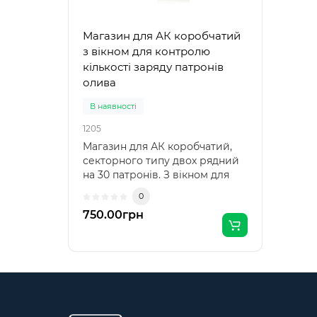
Магазин для АК коробчатий
з вікном для контролю
кількості заряду патронів
олива
В наявності
1205
Магазин для АК коробчатий,
секторного типу двох рядний
на 30 патронів. З вікном для
контролю кількості заряду
0
патронів. Складається з
750.00грн
корпусу, стопорної планки,
кришки, пружини та подавця.
Переваги: Висока міцність та
ударостійкість; Стійкість до
багатьох хімічно активних
речовин; Стійкість до кислот,
масел; Стійкість до впливу
температури, підвищений