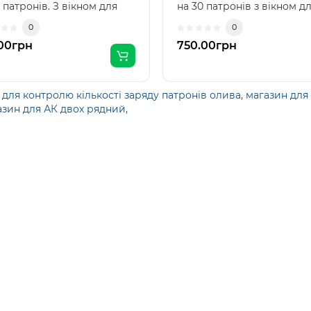
 патронів. З вікном для
на 30 патронів з вікном д
олю кілько..
контролю кількост..
0
0
00грн
750.00грн
 для контролю кількості заряду патронів олива
,
магазин для
азин для АК двох рядний
,