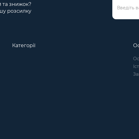
ій та знижок?
шу розсилку
Категорії
Ос
Ос
Іс
За