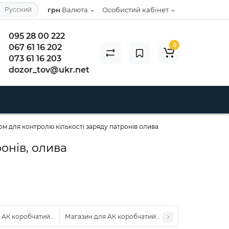
Русский
грн
Валюта
Особистий кабінет
095 28 00 222
0
067 61 16 202
073 61 16 203
dozor_tov@ukr.net
ом для контролю кількості заряду патронів олива
онів, олива
 АК коробчатий з вікном для контролю кількості заряду патронів кори
Магазин для АК коробчатий з вікном для контролю 