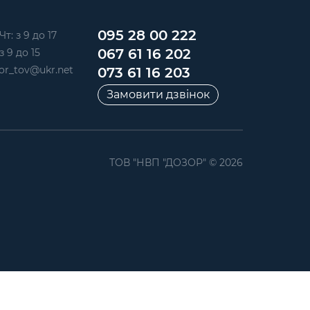
095 28 00 222
Чт: з 9 до 17
067 61 16 202
з 9 до 15
or_tov@ukr.net
073 61 16 203
Замовити дзвінок
ТОВ "НВП "ДОЗОР" © 2026