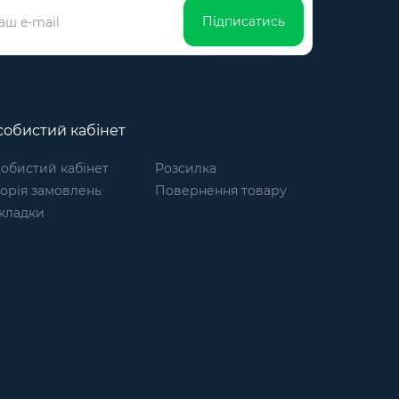
Підписатись
обистий кабінет
обистий кабінет
Розсилка
торія замовлень
Повернення товару
кладки