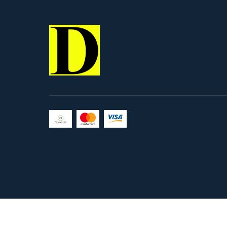
легко розбирається для
обслуговування та чищення.
Магазин сумісний з: Рпк 74/74-
м, АК 74/74-м, АКС 74-у, АК -
105, Сайга, МК - 5.45, ВП - 148..