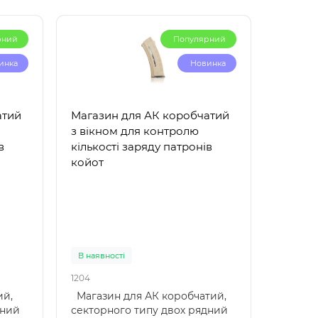
рний
Популярний
инка
Новинка
атий
Магазин для АК коробчатий
Магази
з вікном для контролю
чорни
в
кількості заряду патронів
койот
В наявності
В наявн
1204
1203
ий,
Магазин для АК коробчатий,
Магази
дний
секторного типу двох рядний
сектор