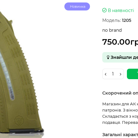
Новинка
В наявності
Модель:
1205
no brand
750.00г
Знайшли д
Скорочений о
Магазин для АК 
патронів. З вікн
Складається з ко
подавця. Переваг
Загальні харак