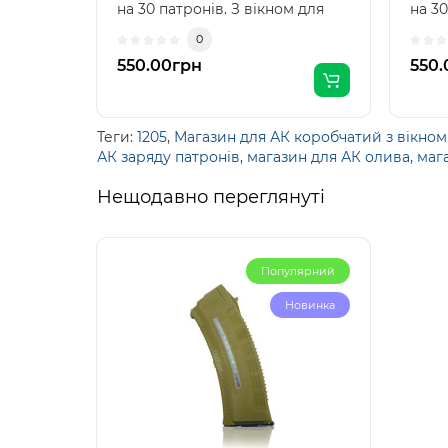
на 30 патронів. З вікном для
на 30
контролю кількос..
контр
0
550.00грн
550.
Теги:
1205
,
Магазин для АК коробчатий з вікном
АК заряду патронів
,
магазин для АК олива
,
маг
Нещодавно переглянуті
Популярний
Новинка