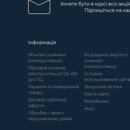
Хочете бути в курсі всіх акц
діапазон температурних
Підпишіться на на
режимів (від -30 ° C до +95 ° C);
Довговічність; Відсутність
токсичного впливу під час
експлуатації. Це міцний
пластик на основі нейлону
(капролоктану) армованого
Інформація
скловолокном. Пластик з
галузі авіакосмічної
Монтаж сонячних
Розрахунок вартості
промисловості, високої
електростанцій.
сонячної
в'язкісті, гарною
електростанції
Гібридна сонячна
термостійкістю (максимальна
електростанція 120 кВт
Условия
температура експлуатації
для ТЦ
использования сайта
протягом 5 тисяч годин – 95
Гарантія та повернення
градусів, мінімальна
Зворотній зв’язок
товару
температура –30 градусів),
Карта сайту
стійкістю до стирання,
Договір публічної
Виробники
високою стійкістю до ударів.
оферти
Акції
Пружина виготовлена із
Обробка і захист
загартованої пружинної сталі
персональних даних
та фосфатована для захисту від
корозії. Магазин швидко і