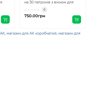
ля
на 30 патронів з вікном для
на 30 п
контролю кіл..
-Висока
0
750.00грн
550.0
 АК
,
магазин для АК коробчатий
,
магазин для