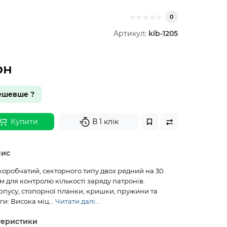
0
Артикул:
kib-1205
рн
ешевше ?
Купити
В 1 клік
пис
коробчатий, секторного типу двох рядний на 30
ом для контролю кількості заряду патронів.
рпусу, стопорної планки, кришки, пружини та
и: Висока міц...
Читати далі...
теристики