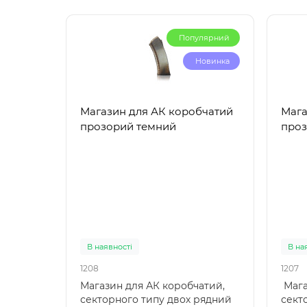
Популярний
Новинка
Магазин для АК коробчатий
Мага
прозорий темний
про
В наявності
В на
1208
1207
Магазин для АК коробчатий,
Мага
секторного типу двох рядний
сект