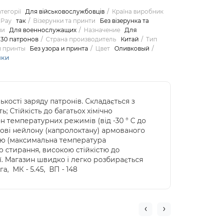
тегорії
Для військовослужбовців
Країна виробник
qPay
так
Візерунки та принти
Без візерунка та
ии
Для военнослужащих
Назначение
Для
30 патронов
Страна производитель
Китай
Тип
и принты
Без узора и принта
Цвет
Оливковый
ики
кості заряду патронів. Складається з
; Стійкість до багатьох хімічно
н температурних режимів (від -30 ° C до
основі нейлону (капролоктану) армованого
істю (максимальна температура
до стирання, високою стійкістю до
ії. Магазин швидко і легко розбирається
а, МК - 5.45, ВП - 148