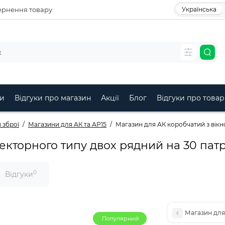
рнення товару
Українська
и
Відгуки про магазин
Акції
Блог
Відгуки про товар
 зброї
Магазини для АК та АР15
Магазин для АК коробчатий з вікн
екторного типу двох рядний на 30 патр
0
Відгуки
Магазин для
Популярний